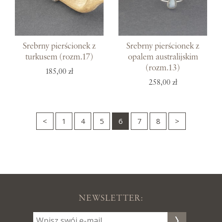
Srebrny pierścionek z
Srebrny pierścionek z
turkusem (rozm.17)
opalem australijskim
(rozm.13)
185,00 zł
258,00 zł
<
1
4
5
6
7
8
>
NEWSLETTER: