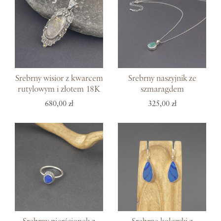
Srebrny wisior z kwarcem
Srebrny naszyjnik ze
rutylowym i złotem 18K
szmaragdem
680,00 zł
325,00 zł