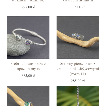
turkusem (rozm.16)
kwarcem dymnym
295,00 zł
185,00 zł
Srebrna bransoletka z
Srebrny pierścionek z
topazem mystic
kamieniami księżycowymi
(rozm.14)
685,00 zł
285,00 zł