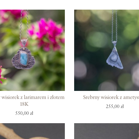
Z miłości do
O Adorre
Jak to się zaczęło?
Wyspa pełna inspiracji
 wisiorek z larimarem i złotem
Srebrny wisiorek z amety
18K
255,00 zł
550,00 zł