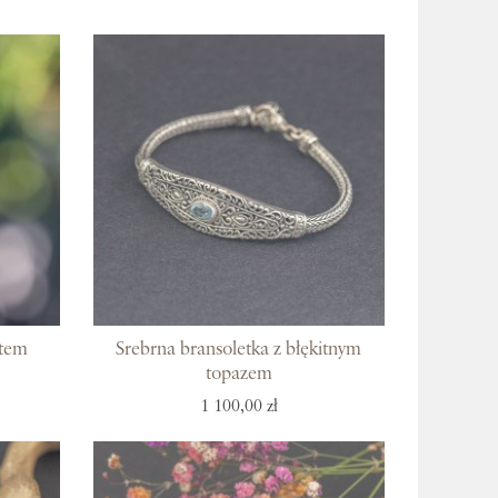
 Bali
stem
Srebrna bransoletka z błękitnym
topazem
1 100,00 zł