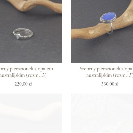
Kolekcje
Prosto z Bali
Blisko ucha
Uszlachetniona złotem
Srebra czar
Magia kamieni
brny pierścionek z opalem
Srebrny pierścionek z op
Po męsku
australijskim (rozm.13)
australijskim (rozm.15
Woreczki na biżuterię
220,00 zł
330,00 zł
Bony podarunkowe