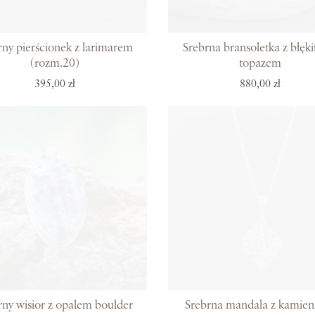
rny pierścionek z larimarem
Srebrna bransoletka z błęk
(rozm.20)
topazem
395,00 zł
880,00 zł
rny wisior z opalem boulder
Srebrna mandala z kamien