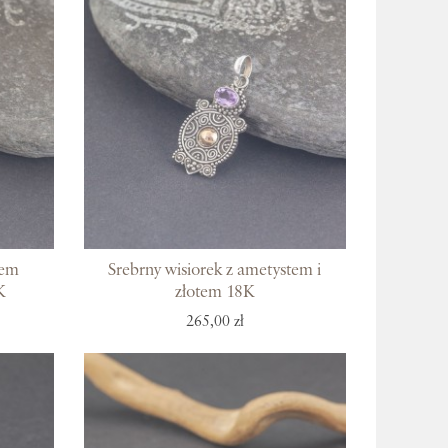
cem
Srebrny wisiorek z ametystem i
K
złotem 18K
265,00 zł