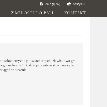
Zaloguj się
Koszyk:
0
E
Z MIŁOŚCI DO BALI
KONTAKT
ni szlachetnych i półszlachetnych, zjawiskowa gra
o srebra 925. Kolekcja biżuterii stworzonej by
ciągać spojrzenia.