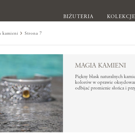
BIŻUTERIA
KOLEKCJ
a kamieni
Strona 7
Biżuteria
Kolczyki
MAGIA KAMIENI
Bransoletki
Piękny blask naturalnych kamie
kolorów w oprawie oksydowaneg
Naszyjniki
odbijać promienie słońca i przy
Pierścionki
Broszki
Inne