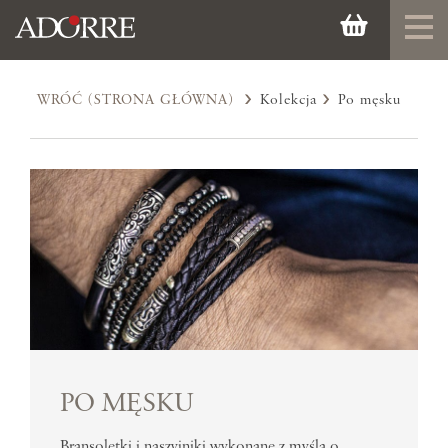
WRÓĆ (STRONA GŁÓWNA)
Kolekcja
Po męsku
PO MĘSKU
Bransoletki i naszyjniki wykonane z myślą o