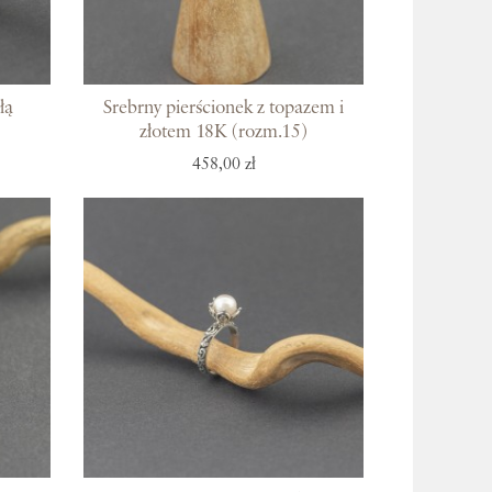
 Bali
łą
Srebrny pierścionek z topazem i
złotem 18K (rozm.15)
458,00 zł