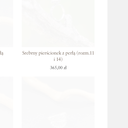
łą
Srebrny pierścionek z perłą (rozm.11
i 14)
365,00 zł