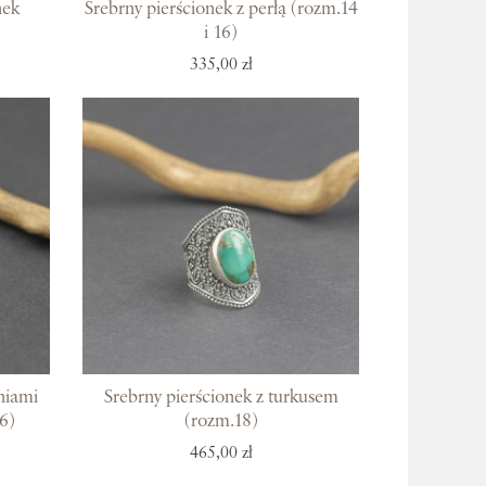
nek
Srebrny pierścionek z perłą (rozm.14
i 16)
335,00 zł
niami
Srebrny pierścionek z turkusem
6)
(rozm.18)
465,00 zł