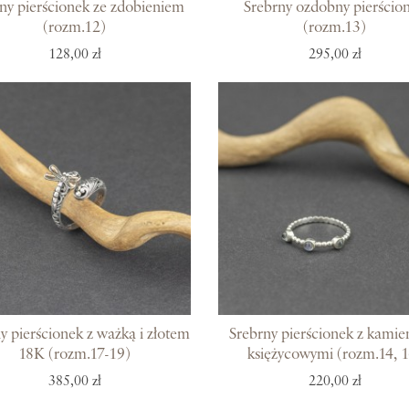
Kolekcje
ny pierścionek ze zdobieniem
Srebrny ozdobny pierścio
(rozm.12)
(rozm.13)
128,00 zł
295,00 zł
Prosto z Bali
Blisko ucha
Uszlachetniona złotem
Srebra czar
Magia kamieni
Po męsku
Woreczki na biżuterię
Bony podarunkowe
y pierścionek z ważką i złotem
Srebrny pierścionek z kamie
18K (rozm.17-19)
księżycowymi (rozm.14, 1
385,00 zł
220,00 zł