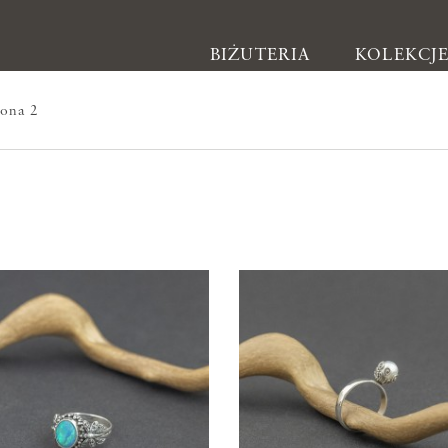
BIŻUTERIA
KOLEKCJ
rona 2
Biżuteria
Kolczyki
Bransoletki
Naszyjniki
Pierścionki
Broszki
Inne