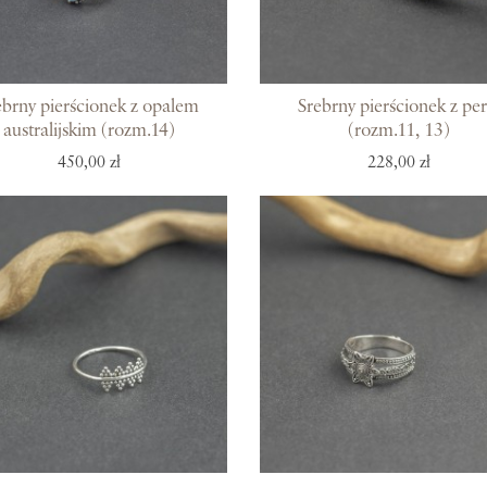
Z miłości do
ebrny pierścionek z opalem
Srebrny pierścionek z per
australijskim (rozm.14)
(rozm.11, 13)
O Adorre
450,00 zł
228,00 zł
Jak to się zaczęło?
Wyspa pełna inspiracji