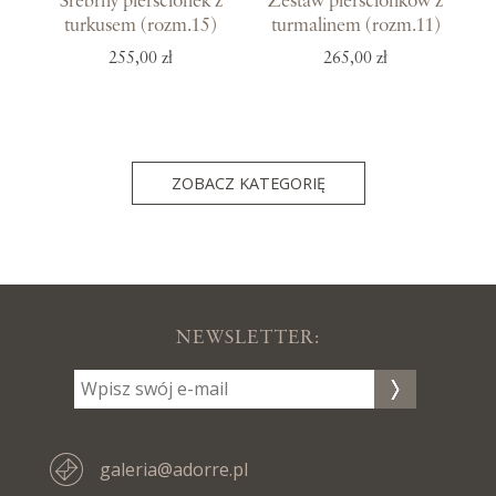
Srebrny pierścionek z
Zestaw pierścionków z
turkusem (rozm.15)
turmalinem (rozm.11)
255,00 zł
265,00 zł
ZOBACZ KATEGORIĘ
NEWSLETTER:
galeria@adorre.pl