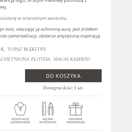
warancją tego, że użyte materiały pochodzą z
nej.
biżuterię w orientalnym woreczku
.
 Bali
go nosi, otaczając ją ochronną aurą. Jest źródłem
ces samorealizacji, obdarza artystyczną inspiracją.
8K
TOPAZ BŁĘKITNY
ACHETNIONA ZŁOTEM
MAGIA KAMIENI
DO KOSZYKA
Dostępna ilość: 1 szt.