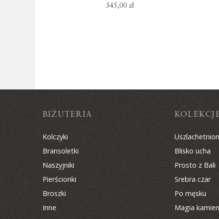
345,00 zł
BIŻUTERIA
KOLEKCJ
Kolczyki
Uszlachetnio
Bransoletki
Blisko ucha
Naszyjniki
Prosto z Bali
Pierścionki
Srebra czar
Broszki
Po męsku
Inne
Magia kamien