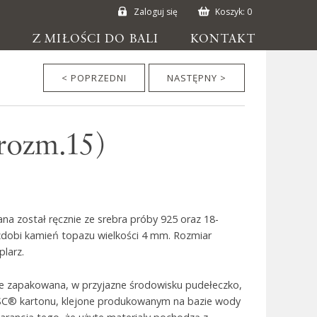
Zaloguj się
Koszyk:
0
E
Z MIŁOŚCI DO BALI
KONTAKT
< POPRZEDNI
NASTĘPNY >
(rozm.15)
a został ręcznie ze srebra próby 925 oraz 18-
zdobi kamień topazu wielkości 4 mm. Rozmiar
plarz.
ie zapakowana, w przyjazne środowisku pudełeczko,
SC® kartonu, klejone produkowanym na bazie wody