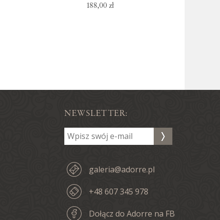
188,00 zł
NEWSLETTER:
galeria@adorre.pl
+48 607 345 978
Dołącz do Adorre na FB