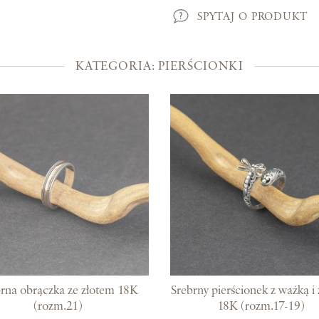
Kolekcje
SPYTAJ O PRODUKT
Prosto z Bali
KATEGORIA: PIERŚCIONKI
Blisko ucha
Uszlachetniona złotem
Srebra czar
Magia kamieni
Po męsku
Woreczki na biżuterię
Bony podarunkowe
rna obrączka ze złotem 18K
Srebrny pierścionek z ważką i
(rozm.21)
18K (rozm.17-19)