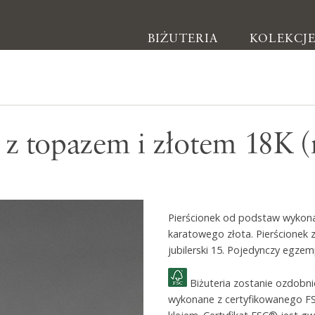
BIŻUTERIA
KOLEKCJ
Biżuteria
 z topazem i złotem 18K 
Kolczyki
Bransoletki
Naszyjniki
Pierścionek od podstaw wykonan
Pierścionki
karatowego złota. Pierścionek 
Broszki
jubilerski 15. Pojedynczy egzem
Inne
Biżuteria zostanie ozdobn
wykonane z certyfikowanego F