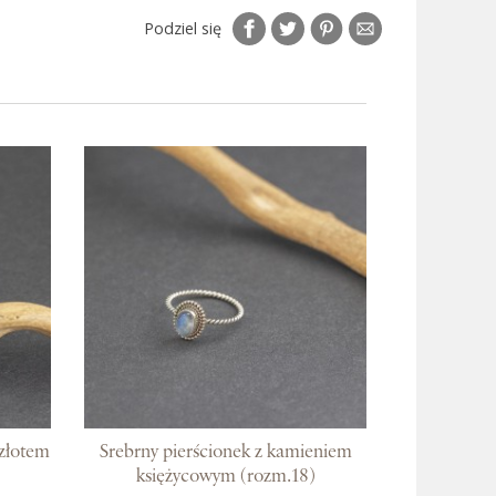
Podziel się
 złotem
Srebrny pierścionek z kamieniem
księżycowym (rozm.18)