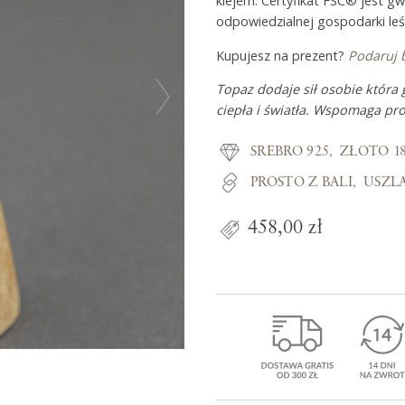
klejem. Certyfikat FSC® jest g
odpowiedzialnej gospodarki leś
Kupujesz na prezent?
Podaruj 
Z miłości do
Topaz dodaje sił osobie która 
ciepła i światła. Wspomaga pro
O Adorre
SREBRO 925
ZŁOTO 1
Jak to się zaczęło?
PROSTO Z BALI
USZL
Wyspa pełna inspiracji
458,00 zł