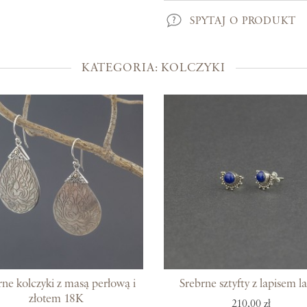
Kolekcje
SPYTAJ O PRODUKT
Prosto z Bali
KATEGORIA: KOLCZYKI
Blisko ucha
Uszlachetniona złotem
Srebra czar
Magia kamieni
Po męsku
Woreczki na biżuterię
Bony podarunkowe
rne kolczyki z masą perłową i
Srebrne sztyfty z lapisem la
złotem 18K
210,00 zł