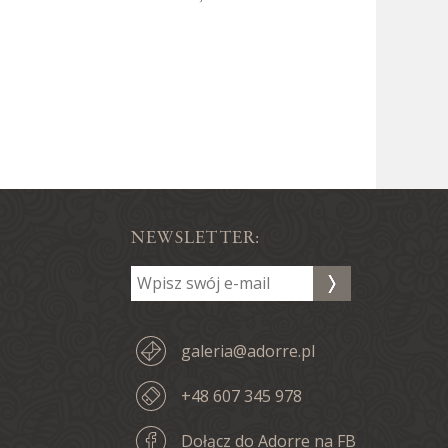
NEWSLETTER:
galeria@adorre.pl
+48 607 345 978
Dołącz do Adorre na FB