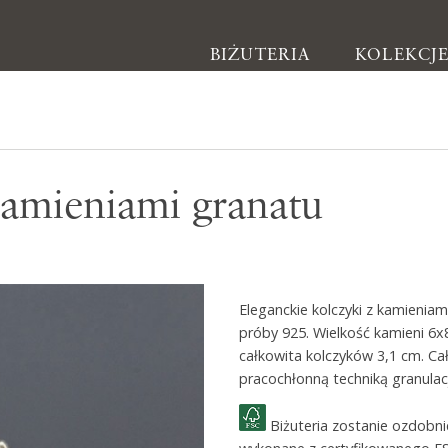
BIŻUTERIA
KOLEKCJ
Biżuteria
kamieniami granatu
Kolczyki
Bransoletki
Naszyjniki
Eleganckie kolczyki z kamienia
Pierścionki
próby 925. Wielkość kamieni 6
Broszki
całkowita kolczyków 3,1 cm. Ca
pracochłonną techniką granulacj
Inne
Biżuteria zostanie ozdobn