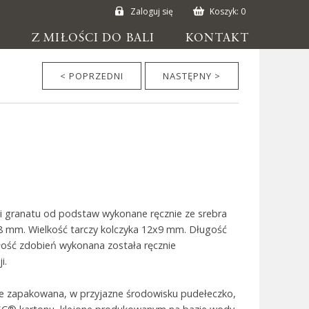
Zaloguj się
Koszyk:
0
E
Z MIŁOŚCI DO BALI
KONTAKT
< POPRZEDNI
NASTĘPNY >
mi granatu od podstaw wykonane ręcznie ze srebra
x8 mm. Wielkość tarczy kolczyka 12x9 mm. Długość
łość zdobień wykonana została ręcznie
i.
ie zapakowana, w przyjazne środowisku pudełeczko,