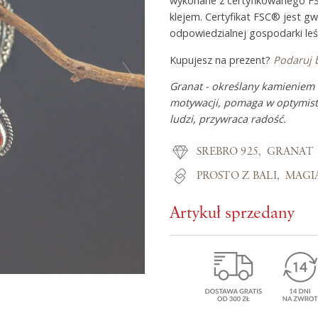
wykonane z certyfikowanego F
klejem. Certyfikat FSC® jest g
odpowiedzialnej gospodarki leś
Z miłości do
Kupujesz na prezent?
Podaruj 
Granat - określany kamieniem n
O Adorre
motywacji, pomaga w optymisty
ludzi, przywraca radość.
Jak to się zaczęło?
Wyspa pełna inspiracji
SREBRO 925
GRANAT
PROSTO Z BALI
MAGI
Artykuł sprzedany