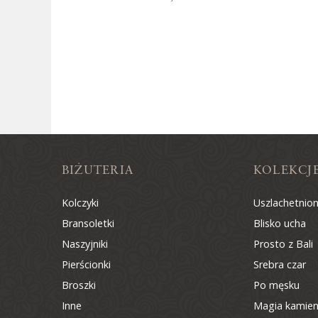
BIŻUTERIA
KOLEKCJ
Kolczyki
Uszlachetnio
Bransoletki
Blisko ucha
Naszyjniki
Prosto z Bali
Pierścionki
Srebra czar
Broszki
Po męsku
Inne
Magia kamien