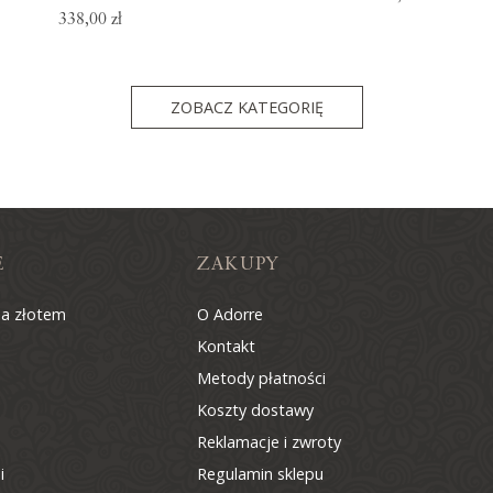
338,00 zł
ZOBACZ KATEGORIĘ
E
ZAKUPY
na złotem
O Adorre
Kontakt
Metody płatności
Koszty dostawy
Reklamacje i zwroty
i
Regulamin sklepu