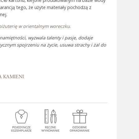
SC® kartonu, klejone produkowanym na bazie wody
warancją tego, że użyte materiały pochodzą z
nej.
 Bali
biżuterię w orientalnym woreczku
.
amiętności, wyzwala talenty i pasje, dodaje
cznym spojrzeniu na życie, usuwa strachy i żal do
A KAMIENI