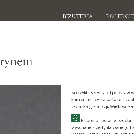
BIŻUTERIA
KOLEKCJ
Biżuteria
ytrynem
Kolczyki
Bransoletki
Naszyjniki
Kolczyki - sztyfty od podstaw 
Pierścionki
kamieniami cytrynu. Całość zdo
Broszki
techniką granulacji. Wielkość 
Inne
Biżuteria zostanie ozdobn
wykonane z certyfikowanego F