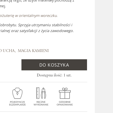
warancją tego, że użyte materiały pochodzą z
nej.
biżuterię w orientalnym woreczku
.
 Bali
obrobytu. Sprzyja utrzymaniu stabilności i
alnej oraz satysfakcji z życia zawodowego.
KO UCHA
MAGIA KAMIENI
DO KOSZYKA
Dostępna ilość: 1 szt.