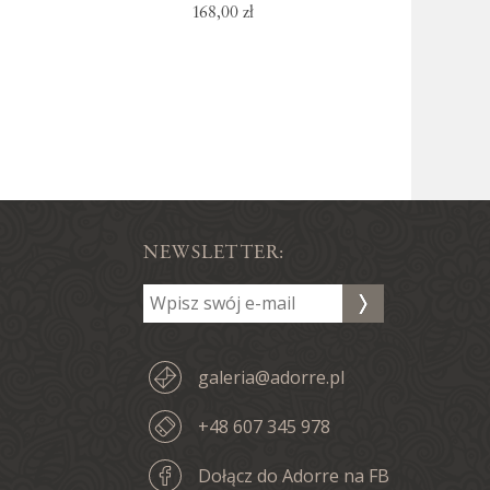
168,00 zł
NEWSLETTER:
galeria@adorre.pl
+48 607 345 978
Dołącz do Adorre na FB