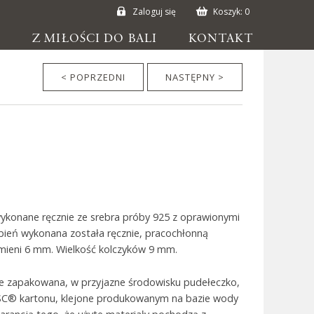
Zaloguj się
Koszyk:
0
E
Z MIŁOŚCI DO BALI
KONTAKT
< POPRZEDNI
NASTĘPNY >
wykonane ręcznie ze srebra próby 925 z oprawionymi
bień wykonana została ręcznie, pracochłonną
kamieni 6 mm. Wielkość kolczyków 9 mm.
ie zapakowana, w przyjazne środowisku pudełeczko,
SC® kartonu, klejone produkowanym na bazie wody