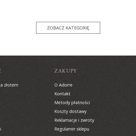
ZOBACZ KATEGORIĘ
E
ZAKUPY
na złotem
O Adorre
Kontakt
Metody płatności
Koszty dostawy
Reklamacje i zwroty
i
Regulamin sklepu