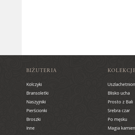
BIŻUTERIA
KOLEKCJ
Kolczyki
Uszlachetnio
Bransoletki
Blisko ucha
Naszyjniki
Prosto z Bali
Pierścionki
Srebra czar
Broszki
Po męsku
Inne
Magia kamien