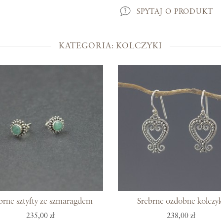
Kolekcje
SPYTAJ O PRODUKT
Prosto z Bali
KATEGORIA: KOLCZYKI
Blisko ucha
Uszlachetniona złotem
Srebra czar
Magia kamieni
Po męsku
Woreczki na biżuterię
Bony podarunkowe
brne sztyfty ze szmaragdem
Srebrne ozdobne kolczyk
235,00 zł
238,00 zł