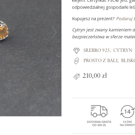
klejem. Certyfikat FSC® jest g
odpowiedzialnej gospodarki leś
Kupujesz na prezent?
Podaruj 
Z miłości do
Cytryn jest zwany kamieniem d
bezpieczeństwa w sferze materi
O Adorre
SREBRO 925
CYTRYN
Jak to się zaczęło?
PROSTO Z BALI
BLIS
Wyspa pełna inspiracji
210,00 zł