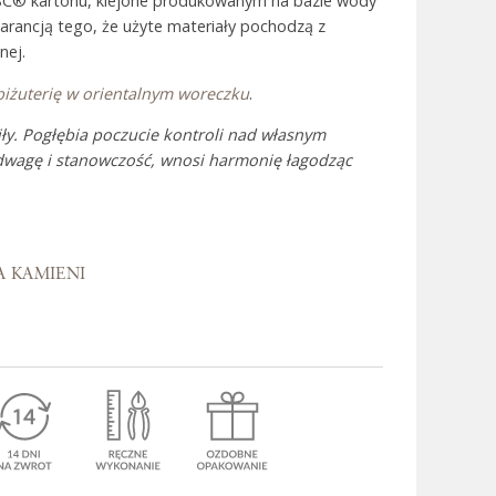
SC® kartonu, klejone produkowanym na bazie wody
warancją tego, że użyte materiały pochodzą z
nej.
 Bali
biżuterię w orientalnym woreczku
.
ły. Pogłębia poczucie kontroli nad własnym
odwagę i stanowczość, wnosi harmonię łagodząc
A KAMIENI