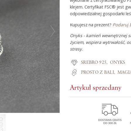
wykonane z certyfikowanego F
klejem. Certyfikat FSC® jest g
odpowiedzialnej gospodarki leś
Z miłości do
Kupujesz na prezent?
Podaruj 
Onyks - kamień wewnętrznej si
O Adorre
życiem, wspiera wytrwałość, 
stresy.
Jak to się zaczęło?
Wyspa pełna inspiracji
SREBRO 925
ONYKS
PROSTO Z BALI
MAGI
Artykuł sprzedany