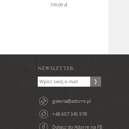
330,00 zł
NEWSLETTER:
galeria@adorre.pl
+48 607 345 978
Dołącz do Adorre na FB