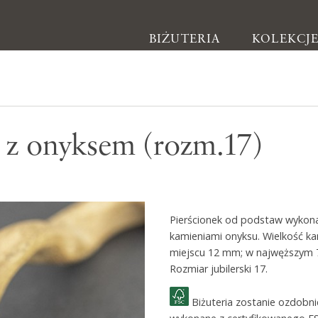
BIŻUTERIA
KOLEKCJ
Biżuteria
k z onyksem (rozm.17)
Kolczyki
Bransoletki
Naszyjniki
Pierścionek od podstaw wykona
Pierścionki
kamieniami onyksu. Wielkość k
Broszki
miejscu 12 mm; w najwęższym 7
Rozmiar jubilerski 17.
Inne
Biżuteria zostanie ozdobn