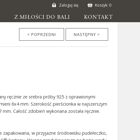
Zaloguj się
Koszyk:
0
E
Z MIŁOŚCI DO BALI
KONTAKT
< POPRZEDNI
NASTĘPNY >
ny ręcznie ze srebra próby 925 z oprawionymi
amieni 6x4 mm. Szerokość pierścionka w najszerszym
 mm. Całość zdobień wykonana została ręcznie.
ie zapakowana, w przyjazne środowisku pudełeczko,