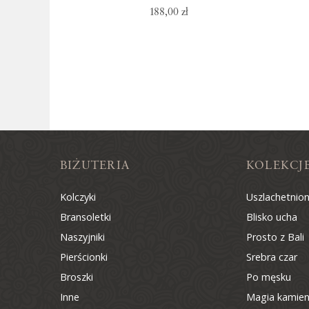
188,00 zł
BIŻUTERIA
KOLEKCJ
Kolczyki
Uszlachetnio
Bransoletki
Blisko ucha
Naszyjniki
Prosto z Bali
Pierścionki
Srebra czar
Broszki
Po męsku
Inne
Magia kamien