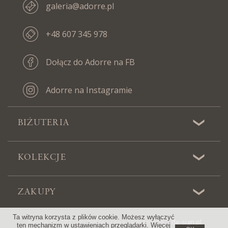
galeria@adorre.pl
+48 607 345 978
Dołącz do Adorre na FB
Adorre na Instagramie
BIŻUTERIA
KOLEKCJE
ZAKUPY
Ta witryna korzysta z plików cookie. Możesz wyłączyć
Adorre © 2022 - Wszelkie prawa zastrzeżone |
de-sign.pl
ten mechanizm w ustawieniach przeglądarki. Więcej