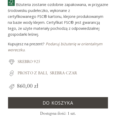
Biżuteria zostanie ozdobnie zapakowana, w przyjazne
środowisku pudełeczko, wykonane z
certyfikowanego FSC® kartonu, klejone produkowanym
na bazie wody klejem. Certyfikat FSC® jest gwarancją
tego, że użyte materiały pochodzą z odpowiedzialnej
gospodarki leśnej.
Kupujesz na prezent?
Podaruj biżuterię w orientalnym
woreczku
.
SREBRO 925
PROSTO Z BALI
SREBRA CZAR
860,00 zł
DO KOSZYKA
Dostępna ilość: 1 szt.