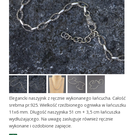
Elegancki naszyjnik z ręcznie wykonanego łańcucha. Całość
srebrna pr.925. Wielkość rzeźbionego ogniwka w łańcuszku
11x6 mm. Długość naszyjnika 51 cm + 3,5 cm łańcuszka
wydłużającego. Na uwagę zasługuje również ręcznie
wykonane i ozdobione zapięcie.