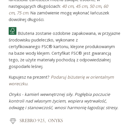
następujących długościach:
40 cm
,
45 cm
,
50 cm
,
60
cm
,
75 cm
. Na zamówienie mogę wykonać łańcuszek
dowolnej długości.
Biżuteria zostanie ozdobnie zapakowana, w przyjazne
środowisku pudełeczko, wykonane z
certyfikowanego FSC® kartonu, klejone produkowanym
na bazie wody klejem. Certyfikat FSC® jest gwarancją
tego, że użyte materiały pochodzą z odpowiedzialnej
gospodarki leśnej.
Kupujesz na prezent?
Podaruj biżuterię w orientalnym
woreczku
.
Onyks - kamień wewnętrznej siły. Pogłębia poczucie
kontroli nad własnym życiem, wspiera wytrwałość,
odwagę i stanowczość, wnosi harmonię łagodząc stresy.
SREBRO 925
ONYKS