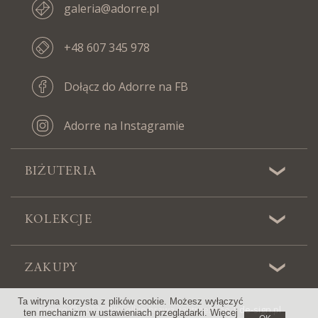
galeria@adorre.pl
+48 607 345 978
Dołącz do Adorre na FB
Adorre na Instagramie
BIŻUTERIA
KOLEKCJE
ZAKUPY
Ta witryna korzysta z plików cookie. Możesz wyłączyć
Adorre © 2022 - Wszelkie prawa zastrzeżone |
de-sign.pl
ten mechanizm w ustawieniach przeglądarki. Więcej