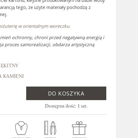
SC® kartonu, klejone produkowanym na bazie wody
warancją tego, że użyte materiały pochodzą z
nej.
 Bali
biżuterię w orientalnym woreczku
.
amień ochronny, chroni przed negatywną energią i
 proces samorealizacji, obdarza artystyczną
ŁĘKITNY
A KAMIENI
DO KOSZYKA
Dostępna ilość: 1 szt.