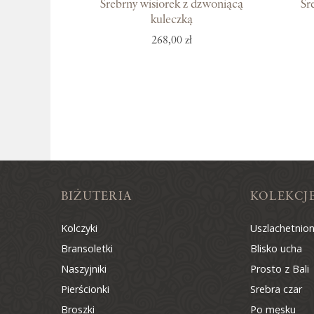
Srebrny wisiorek z dzwoniącą
Sr
kuleczką
268,00 zł
BIŻUTERIA
KOLEKCJ
Kolczyki
Uszlachetnio
Bransoletki
Blisko ucha
Naszyjniki
Prosto z Bali
Pierścionki
Srebra czar
Broszki
Po męsku