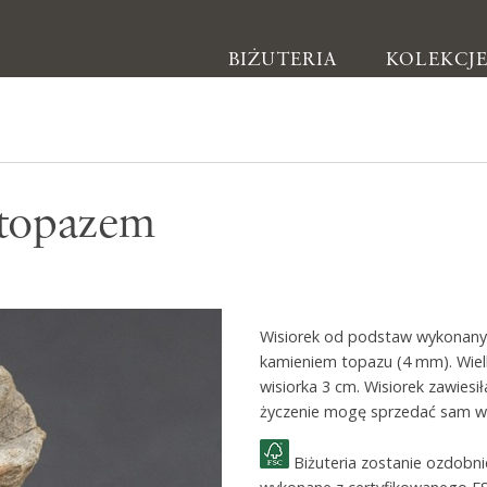
BIŻUTERIA
KOLEKCJ
Biżuteria
 topazem
Kolczyki
Bransoletki
Naszyjniki
Wisiorek od podstaw wykonany 
Pierścionki
kamieniem topazu (4 mm). Wiel
Broszki
wisiorka 3 cm. Wisiorek zawies
życzenie mogę sprzedać sam wi
Inne
Biżuteria zostanie ozdobn