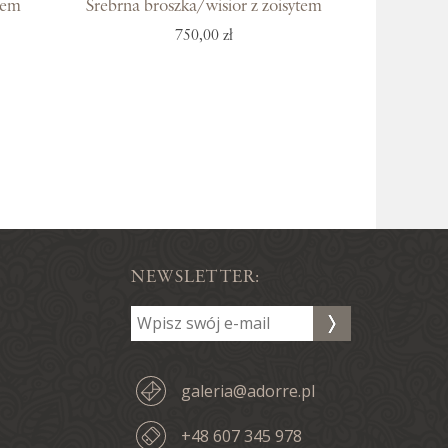
tem
Srebrna broszka/wisior z zoisytem
750,00 zł
NEWSLETTER:
galeria@adorre.pl
+48 607 345 978