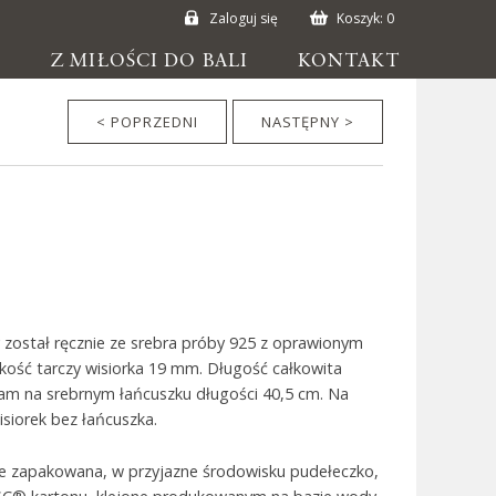
Zaloguj się
Koszyk:
0
E
Z MIŁOŚCI DO BALI
KONTAKT
< POPRZEDNI
NASTĘPNY >
został ręcznie ze srebra próby 925 z oprawionym
kość tarczy wisiorka 19 mm. Długość całkowita
iłam na srebrnym łańcuszku długości 40,5 cm. Na
siorek bez łańcuszka.
ie zapakowana, w przyjazne środowisku pudełeczko,