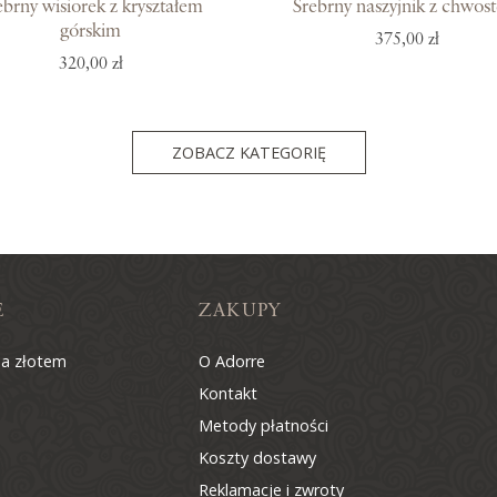
ebrny wisiorek z kryształem
Srebrny naszyjnik z chwos
górskim
375,00 zł
320,00 zł
ZOBACZ KATEGORIĘ
E
ZAKUPY
na złotem
O Adorre
Kontakt
Metody płatności
Koszty dostawy
Reklamacje i zwroty