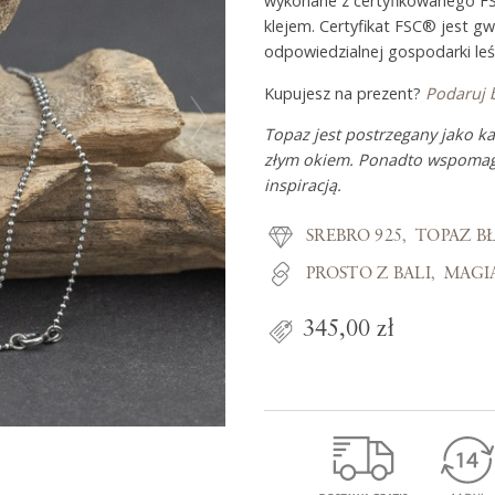
wykonane z certyfikowanego F
klejem. Certyfikat FSC® jest g
odpowiedzialnej gospodarki leś
Z miłości do
Kupujesz na prezent?
Podaruj 
Topaz jest postrzegany jako k
O Adorre
złym okiem. Ponadto wspomaga
inspiracją.
Jak to się zaczęło?
Wyspa pełna inspiracji
SREBRO 925
TOPAZ B
PROSTO Z BALI
MAGI
345,00 zł