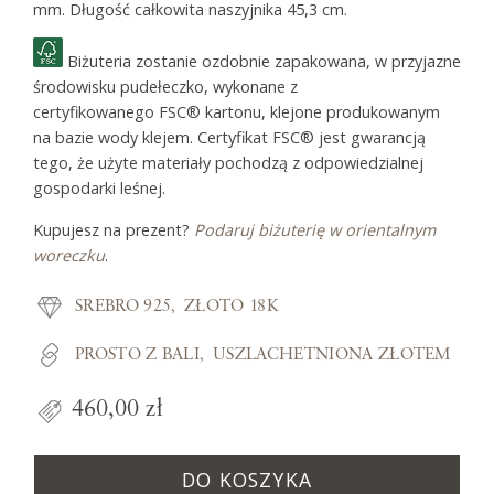
mm. Długość całkowita naszyjnika 45,3 cm.
Biżuteria zostanie ozdobnie zapakowana, w przyjazne
środowisku pudełeczko, wykonane z
certyfikowanego FSC® kartonu, klejone produkowanym
na bazie wody klejem. Certyfikat FSC® jest gwarancją
tego, że użyte materiały pochodzą z odpowiedzialnej
gospodarki leśnej.
Kupujesz na prezent?
Podaruj biżuterię w orientalnym
woreczku
.
SREBRO 925
ZŁOTO 18K
PROSTO Z BALI
USZLACHETNIONA ZŁOTEM
460,00 zł
DO KOSZYKA