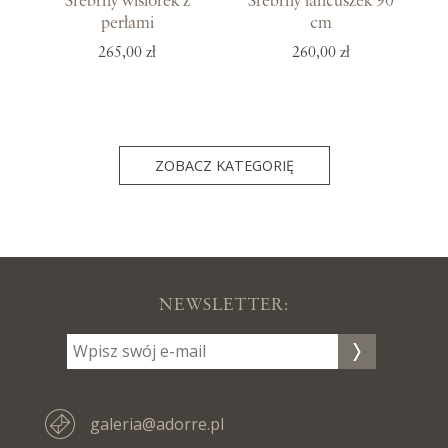
Srebrny wisiorek z
Srebrny łańcuszek 90
perłami
cm
265,00 zł
260,00 zł
ZOBACZ KATEGORIĘ
NEWSLETTER:
galeria@adorre.pl