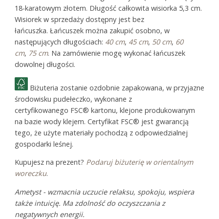
18-karatowym złotem. Długość całkowita wisiorka 5,3 cm.
Wisiorek w sprzedaży dostępny jest bez
łańcuszka. Łańcuszek można zakupić osobno, w
następujących długościach:
40 cm
,
45 cm
,
50 cm
,
60
cm
,
75 cm
. Na zamówienie mogę wykonać łańcuszek
dowolnej długości.
Biżuteria zostanie ozdobnie zapakowana, w przyjazne
środowisku pudełeczko, wykonane z
certyfikowanego FSC® kartonu, klejone produkowanym
na bazie wody klejem. Certyfikat FSC® jest gwarancją
tego, że użyte materiały pochodzą z odpowiedzialnej
gospodarki leśnej.
Kupujesz na prezent?
Podaruj biżuterię w orientalnym
woreczku
.
Ametyst - wzmacnia uczucie relaksu, spokoju, wspiera
także intuicję. Ma zdolność do oczyszczania z
negatywnych energii.