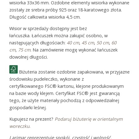
wisiorka 33x36 mm. Ozdobne elementy wisiorka wykonane
zostały ze srebra próby 925 oraz 18-karatowego złota.
Długość całkowita wisiorka 4,5 cm.
Wisior w sprzedaży dostępny jest bez
łańcuszka. Łańcuszek można zakupić osobno, w
następujących długościach:
40 cm
,
45 cm
,
50 cm
,
60
cm
,
75 cm
. Na zamówienie mogę wykonać łańcuszek
dowolnej długości.
Biżuteria zostanie ozdobnie zapakowana, w przyjazne
środowisku pudełeczko, wykonane z
certyfikowanego FSC® kartonu, klejone produkowanym
na bazie wody klejem. Certyfikat FSC® jest gwarancją
tego, że użyte materiały pochodzą z odpowiedzialnej
gospodarki leśnej.
Kupujesz na prezent?
Podaruj biżuterię w orientalnym
woreczku
.
Larimar reprezentuje spokój, czystość i wolność.