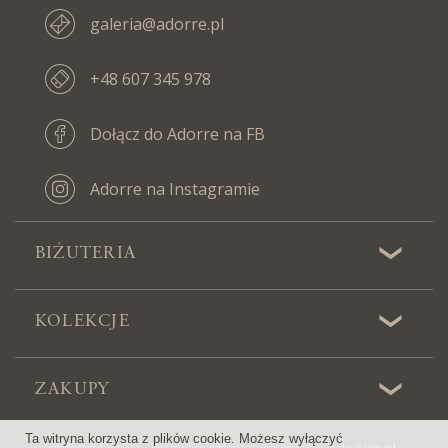
galeria@adorre.pl
+48 607 345 978
Dołącz do Adorre na FB
Adorre na Instagramie
BIŻUTERIA
KOLEKCJE
ZAKUPY
Ta witryna korzysta z plików cookie. Możesz wyłączyć
Adorre © 2022 - Wszelkie prawa zastrzeżone |
de-sign.pl