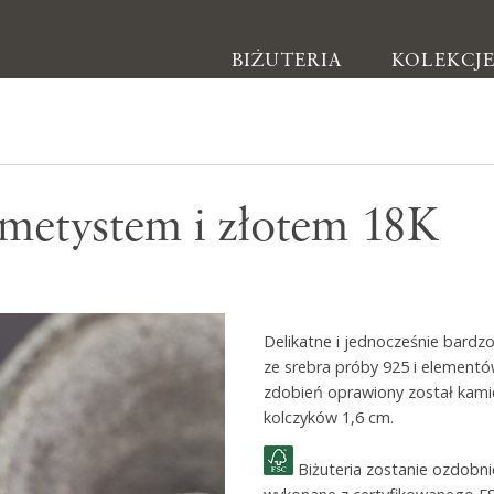
BIŻUTERIA
KOLEKCJ
Biżuteria
ametystem i złotem 18K
Kolczyki
Bransoletki
Naszyjniki
Delikatne i jednocześnie bardz
Pierścionki
ze srebra próby 925 i element
Broszki
zdobień oprawiony został kami
kolczyków 1,6 cm.
Inne
Biżuteria zostanie ozdobn