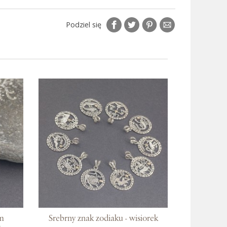
Podziel się
em
Srebrny znak zodiaku - wisiorek