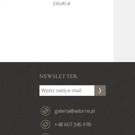
K
210,00 zł
NEWSLETTER:
galeria@adorre.pl
+48 607 345 978