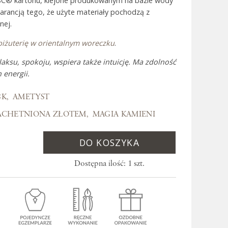
SC® kartonu, klejone produkowanym na bazie wody
warancją tego, że użyte materiały pochodzą z
nej.
 Bali
biżuterię w orientalnym woreczku
.
aksu, spokoju, wspiera także intuicję. Ma zdolność
 energii.
8K
AMETYST
ACHETNIONA ZŁOTEM
MAGIA KAMIENI
DO KOSZYKA
Dostępna ilość: 1 szt.