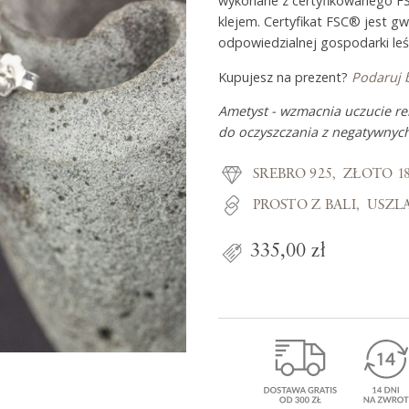
wykonane z certyfikowanego F
klejem. Certyfikat FSC® jest g
odpowiedzialnej gospodarki leś
Z miłości do
Kupujesz na prezent?
Podaruj 
Ametyst - wzmacnia uczucie rel
O Adorre
do oczyszczania z negatywnych
Jak to się zaczęło?
SREBRO 925
ZŁOTO 1
Wyspa pełna inspiracji
PROSTO Z BALI
USZL
335,00 zł