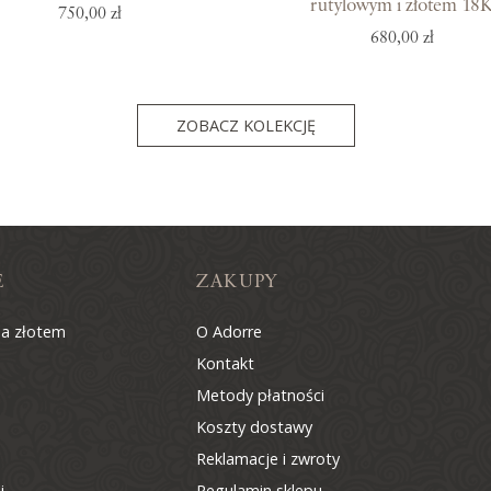
rutylowym i złotem 18
750,00 zł
680,00 zł
ZOBACZ KOLEKCJĘ
E
ZAKUPY
na złotem
O Adorre
Kontakt
Metody płatności
Koszty dostawy
Reklamacje i zwroty
i
Regulamin sklepu