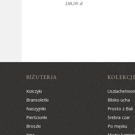
248,00 zł
BIŻUTERIA
KOLEKCJ
Kolczyki
Uszlachetnio
Bransoletki
Blisko ucha
Naszyjniki
Prosto z Bali
Pierścionki
Srebra czar
Broszki
Po męsku
Inne
Magia kamien