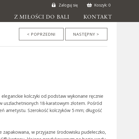
Zaloguj się
Koszyk:
0
E
Z MIŁOŚCI DO BALI
KONTAKT
< POPRZEDNI
NASTĘPNY >
o eleganckie kolczyki od podstaw wykonane ręcznie
ów uszlachetnionych 18-karatowym złotem. Pośród
eń ametystu. Szerokość kolczyków 5 mm; długość
ie zapakowana, w przyjazne środowisku pudełeczko,