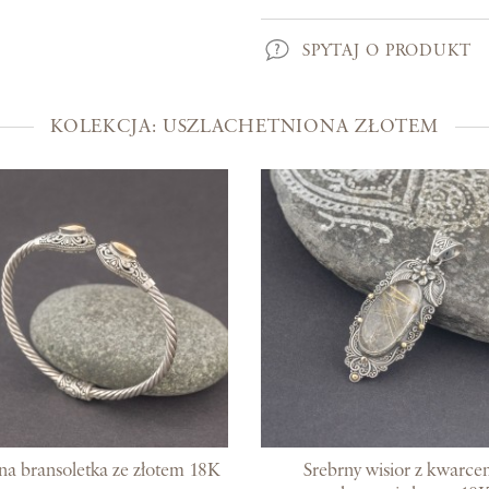
Kolekcje
SPYTAJ O PRODUKT
Prosto z Bali
Blisko ucha
KOLEKCJA: USZLACHETNIONA ZŁOTEM
Uszlachetniona złotem
Srebra czar
Magia kamieni
Po męsku
Woreczki na biżuterię
Bony podarunkowe
na bransoletka ze złotem 18K
Srebrny wisior z kwarc