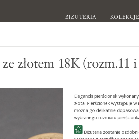
BIŻUTERIA
KOLEKCJ
Biżuteria
 ze złotem 18K (rozm.11 i
Kolczyki
Bransoletki
Naszyjniki
Elegancki pierścionek wykonany
Pierścionki
złota. Pierścionek występuje w 
Broszki
można go delikatnie dopasować
wybranego rozmiaru pierścionk
Inne
Biżuteria zostanie ozdobn