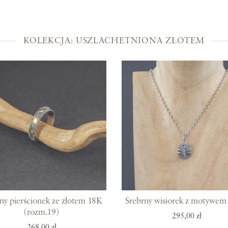
Kolekcje
Prosto z Bali
KOLEKCJA: USZLACHETNIONA ZŁOTEM
Blisko ucha
Uszlachetniona złotem
Srebra czar
Magia kamieni
Po męsku
Woreczki na biżuterię
Bony podarunkowe
ny pierścionek ze złotem 18K
Srebrny wisiorek z motywem
(rozm.19)
295,00 zł
268,00 zł