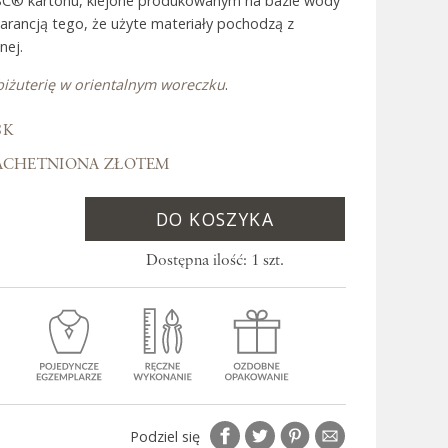
SC® kartonu, klejone produkowanym na bazie wody
warancją tego, że użyte materiały pochodzą z
nej.
 Bali
biżuterię w orientalnym woreczku
.
8K
ACHETNIONA ZŁOTEM
DO KOSZYKA
Dostępna ilość: 1 szt.
Podziel się