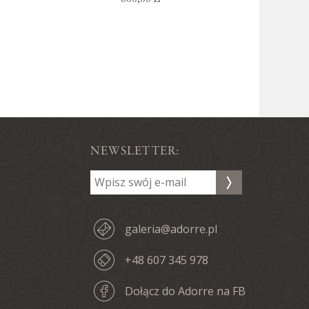
NEWSLETTER:
galeria@adorre.pl
+48 607 345 978
Dołącz do Adorre na FB