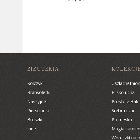
BIŻUTERIA
KOLEKCJ
Kolczyki
Uszlachetnio
Bransoletki
Blisko ucha
Naszyjniki
Prosto z Bali
Pierścionki
Srebra czar
Broszki
Po męsku
Inne
Magia kamien
Woreczki na b