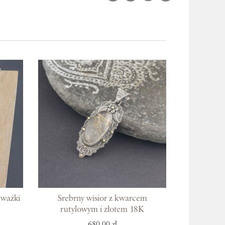
 ważki
Srebrny wisior z kwarcem
rutylowym i złotem 18K
680,00 zł