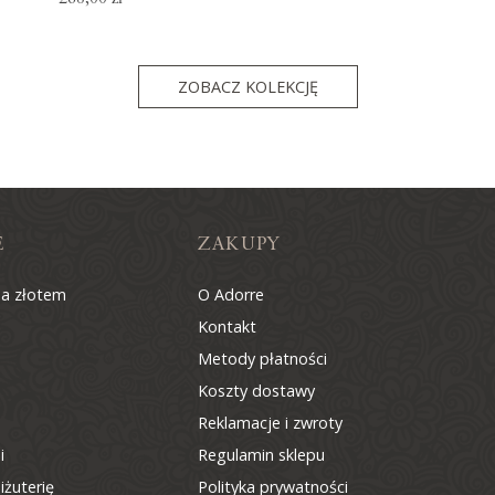
ZOBACZ KOLEKCJĘ
E
ZAKUPY
na złotem
O Adorre
Kontakt
Metody płatności
Koszty dostawy
Reklamacje i zwroty
i
Regulamin sklepu
iżuterię
Polityka prywatności