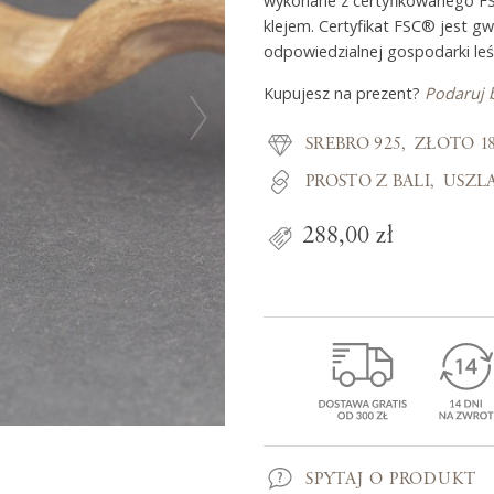
wykonane z certyfikowanego F
klejem. Certyfikat FSC® jest g
odpowiedzialnej gospodarki leś
Z miłości do
Kupujesz na prezent?
Podaruj 
SREBRO 925
ZŁOTO 1
O Adorre
PROSTO Z BALI
USZL
Jak to się zaczęło?
Wyspa pełna inspiracji
288,00 zł
SPYTAJ O PRODUKT