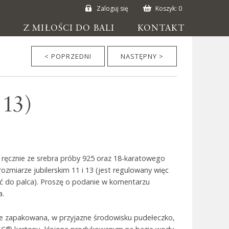
Zaloguj się
Koszyk:
0
E
Z MIŁOŚCI DO BALI
KONTAKT
< POPRZEDNI
NASTĘPNY >
 13)
 ręcznie ze srebra próby 925 oraz 18-karatowego
rozmiarze jubilerskim 11 i 13 (jest regulowany więc
 do palca). Proszę o podanie w komentarzu
a.
ie zapakowana, w przyjazne środowisku pudełeczko,