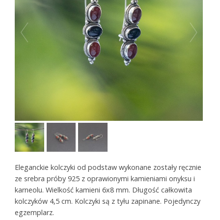
Eleganckie kolczyki od podstaw wykonane zostały ręcznie
ze srebra próby 925 z oprawionymi kamieniami onyksu i
karneolu. Wielkość kamieni 6x8 mm. Długość całkowita
kolczyków 4,5 cm. Kolczyki są z tyłu zapinane. Pojedynczy
egzemplarz.