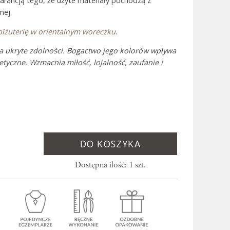
warancją tego, że użyte materiały pochodzą z
nej.
biżuterię w orientalnym woreczku
.
 Bali
a ukryte zdolności. Bogactwo jego kolorów wpływa
tyczne. Wzmacnia miłość, lojalność, zaufanie i
DO KOSZYKA
Dostępna ilość: 1 szt.