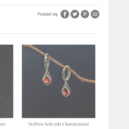
Podziel się
tno
Srebrne kolczyki z kamieniami