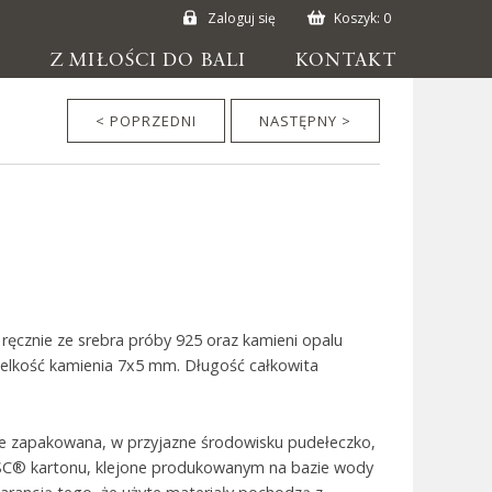
Zaloguj się
Koszyk:
0
E
Z MIŁOŚCI DO BALI
KONTAKT
< POPRZEDNI
NASTĘPNY >
ęcznie ze srebra próby 925 oraz kamieni opalu
 Wielkość kamienia 7x5 mm. Długość całkowita
ie zapakowana, w przyjazne środowisku pudełeczko,
SC® kartonu, klejone produkowanym na bazie wody