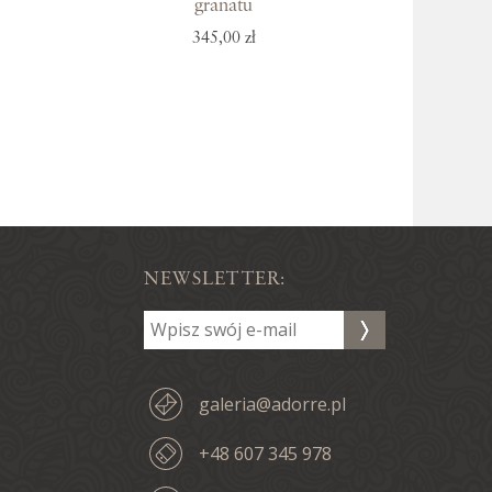
granatu
345,00 zł
NEWSLETTER:
galeria@adorre.pl
+48 607 345 978