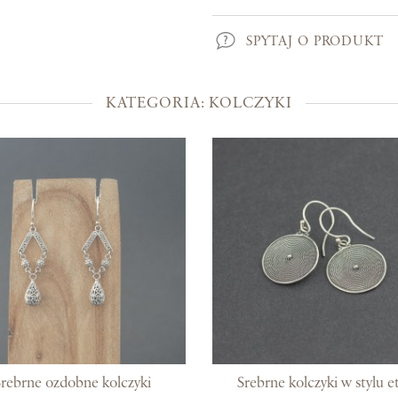
Kolekcje
SPYTAJ O PRODUKT
Prosto z Bali
Blisko ucha
KATEGORIA: KOLCZYKI
Uszlachetniona złotem
Srebra czar
Magia kamieni
Po męsku
Woreczki na biżuterię
Bony podarunkowe
Srebrne ozdobne kolczyki
Srebrne kolczyki w stylu e