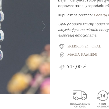
klejem. Certyfikat FSC® jest g
odpowiedzialnej gospodarki leś
Kupujesz na prezent?
Podaruj 
Z miłości do
Opal pobudza zmysły i odsłani
aktywizująco na ośrodki energe
O Adorre
ekspresję emocjonalną.
Jak to się zaczęło?
SREBRO 925
OPAL
Wyspa pełna inspiracji
MAGIA KAMIENI
545,00 zł