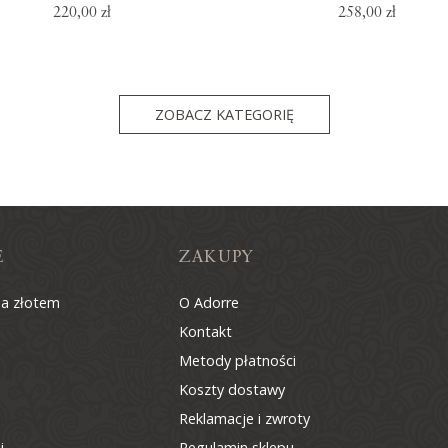
220,00 zł
258,00 zł
ZOBACZ KATEGORIĘ
E
ZAKUPY
na złotem
O Adorre
Kontakt
Metody płatności
Koszty dostawy
Reklamacje i zwroty
i
Regulamin sklepu