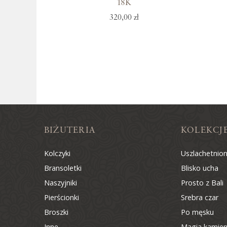
18K
320,00 zł
BIŻUTERIA
KOLEKCJ
Kolczyki
Uszlachetnio
Bransoletki
Blisko ucha
Naszyjniki
Prosto z Bali
Pierścionki
Srebra czar
Broszki
Po męsku
Inne
Magia kamien