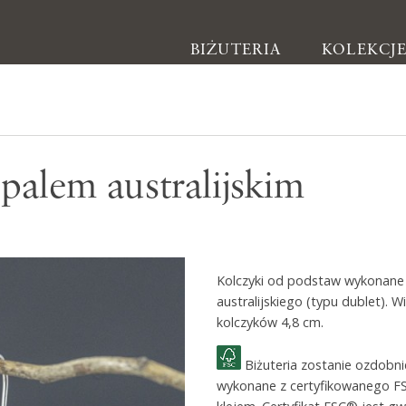
BIŻUTERIA
KOLEKCJ
Biżuteria
opalem australijskim
Kolczyki
Bransoletki
Naszyjniki
Kolczyki od podstaw wykonane r
Pierścionki
australijskiego (typu dublet).
Broszki
kolczyków 4,8 cm.
Inne
Biżuteria zostanie ozdobn
wykonane z certyfikowanego F