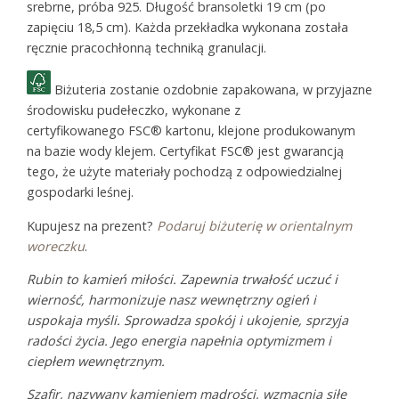
srebrne, próba 925. Długość bransoletki 19 cm (po
zapięciu 18,5 cm). Każda przekładka wykonana została
ręcznie pracochłonną techniką granulacji.
Biżuteria zostanie ozdobnie zapakowana, w przyjazne
środowisku pudełeczko, wykonane z
certyfikowanego FSC® kartonu, klejone produkowanym
na bazie wody klejem. Certyfikat FSC® jest gwarancją
tego, że użyte materiały pochodzą z odpowiedzialnej
gospodarki leśnej.
Kupujesz na prezent?
Podaruj biżuterię w orientalnym
woreczku
.
Rubin to kamień miłości. Zapewnia trwałość uczuć i
wierność, harmonizuje nasz wewnętrzny ogień i
uspokaja myśli. Sprowadza spokój i ukojenie, sprzyja
radości życia. Jego energia napełnia optymizmem i
ciepłem wewnętrznym.
Szafir, nazywany kamieniem mądrości, wzmacnia siłę