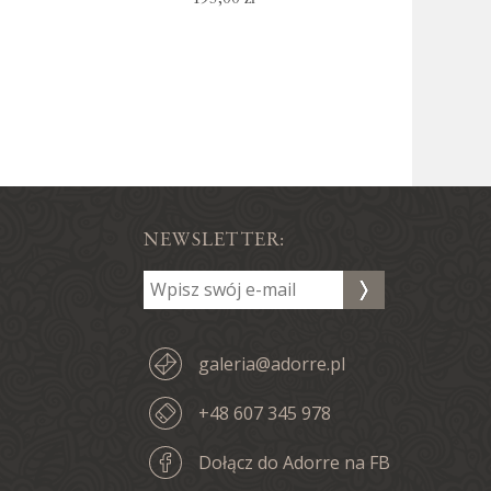
NEWSLETTER:
galeria@adorre.pl
+48 607 345 978
Dołącz do Adorre na FB