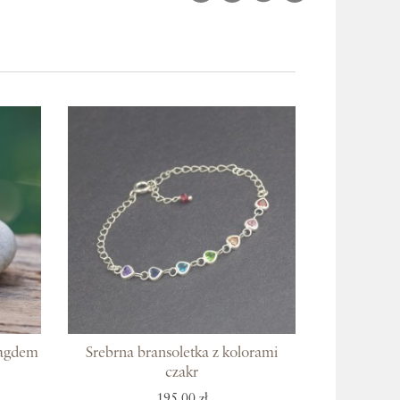
ragdem
Srebrna bransoletka z kolorami
czakr
195,00 zł