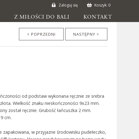
Zaloguj się
Koszyk:
0
E
Z MIŁOŚCI DO BALI
KONTAKT
< POPRZEDNI
NASTĘPNY >
ńczoności od podstaw wykonana ręcznie ze srebra
złota. Wielkość znaku nieskończoności 9x23 mm.
ony został ręcznie. Grubość łańcuszka 2 mm.
19 cm.
ie zapakowana, w przyjazne środowisku pudełeczko,