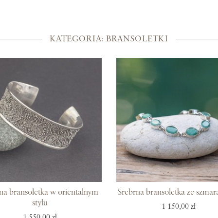
Kolekcje
Prosto z Bali
KATEGORIA: BRANSOLETKI
Blisko ucha
Uszlachetniona złotem
Srebra czar
Magia kamieni
Po męsku
Woreczki na biżuterię
Bony podarunkowe
na bransoletka w orientalnym
Srebrna bransoletka ze szma
stylu
1 150,00 zł
1 550,00 zł