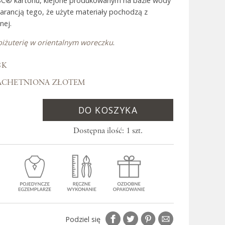
SC® kartonu, klejone produkowanym na bazie wody
warancją tego, że użyte materiały pochodzą z
nej.
 Bali
biżuterię w orientalnym woreczku
.
8K
ACHETNIONA ZŁOTEM
DO KOSZYKA
Dostępna ilość: 1 szt.
Podziel się