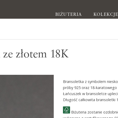
BIŻUTERIA
KOLEKCJ
Biżuteria
a ze złotem 18K
Kolczyki
Bransoletki
Naszyjniki
Bransoletka z symbolem niesko
Pierścionki
próby 925 oraz 18-karatowego 
Broszki
Łańcuszek w bransoletce upleci
Długość całkowita bransoletki 
Inne
Biżuteria zostanie ozdobn