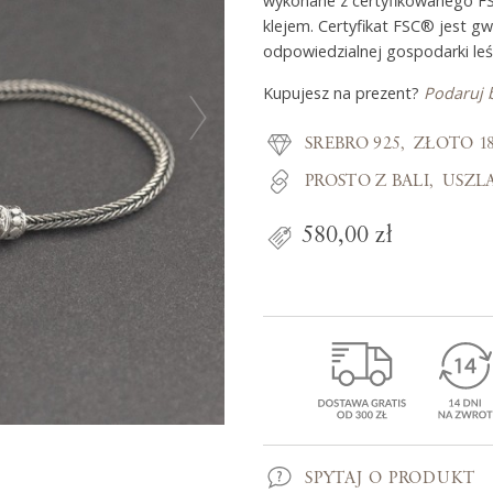
wykonane z certyfikowanego F
klejem. Certyfikat FSC® jest g
odpowiedzialnej gospodarki leś
Z miłości do
Kupujesz na prezent?
Podaruj 
SREBRO 925
ZŁOTO 1
O Adorre
PROSTO Z BALI
USZL
Jak to się zaczęło?
Wyspa pełna inspiracji
580,00 zł
SPYTAJ O PRODUKT