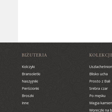
BIŻUTERIA
KOLEKCJ
Kolczyki
Uszlachetnio
Bransoletki
Blisko ucha
Naszyjniki
Prosto z Bali
Pierścionki
Srebra czar
Broszki
Po męsku
Inne
Magia kamien
Woreczki na b