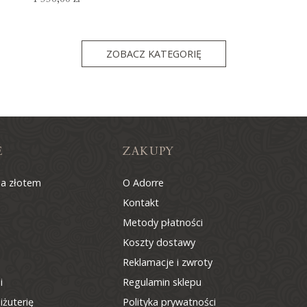
ZOBACZ KATEGORIĘ
E
ZAKUPY
na złotem
O Adorre
Kontakt
Metody płatności
Koszty dostawy
Reklamacje i zwroty
i
Regulamin sklepu
iżuterię
Polityka prywatności