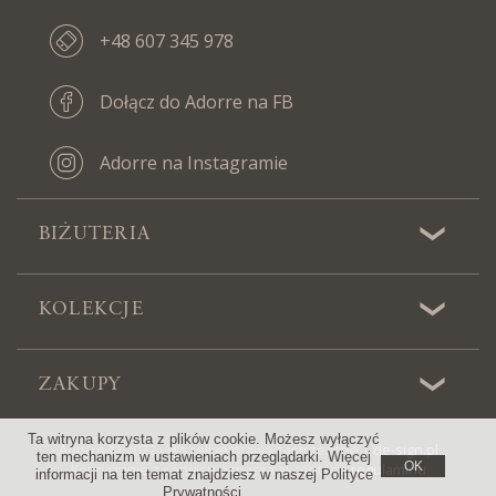
+48 607 345 978
Dołącz do Adorre na FB
Adorre na Instagramie
BIŻUTERIA
KOLEKCJE
ZAKUPY
Ta witryna korzysta z plików cookie. Możesz wyłączyć
Adorre © 2022 - Wszelkie prawa zastrzeżone |
de-sign.pl
ten mechanizm w ustawieniach przeglądarki. Więcej
OK
Korzystanie z serwisu oznacza akceptację
regulaminu
informacji na ten temat znajdziesz w naszej
Polityce
Prywatności
.