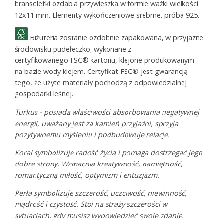
bransoletki ozdabia przywieszka w formie ważki wielkości
12x11 mm. Elementy wykończeniowe srebrne, próba 925.
Biżuteria zostanie ozdobnie zapakowana, w przyjazne
środowisku pudełeczko, wykonane z
certyfikowanego FSC® kartonu, klejone produkowanym
na bazie wody klejem. Certyfikat FSC® jest gwarancją
tego, że użyte materiały pochodzą z odpowiedzialnej
gospodarki leśnej.
Turkus - posiada właściwości absorbowania negatywnej
energii, uważany jest za kamień przyjaźni, sprzyja
pozytywnemu myśleniu i podbudowuje relacje.
Koral symbolizuje radość życia i pomaga dostrzegać jego
dobre strony. Wzmacnia kreatywność, namiętność,
romantyczną miłość, optymizm i entuzjazm.
Perła symbolizuje szczerość, uczciwość, niewinność,
mądrość i czystość.
Stoi na straży
szczerości
w
sytuacjach, gdy musisz wypowiedzieć swoje zdanie.