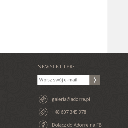
 Bali
NEWSLETTER:
galeria@adorre.pl
+48 607 345 978
Dołącz do Adorre na FB