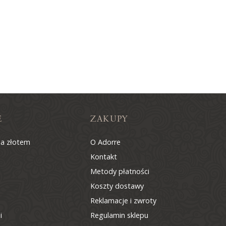
Z miłości do
O Adorre
Jak to się zaczęło?
Wyspa pełna inspiracji
E
ZAKUPY
na złotem
O Adorre
Kontakt
Metody płatności
Koszty dostawy
Reklamacje i zwroty
i
Regulamin sklepu