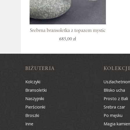
Srebrna bransoletka z topazem mystic
685,00 zł
BIŻUTERIA
KOLEKCJ
Kolczyki
Uszlachetnio
Bransoletki
Blisko ucha
Naszyjniki
Prosto z Bali
Pierścionki
Srebra czar
Broszki
Po męsku
Inne
Magia kamien