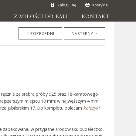
Zaloguj się
Koszyk:
0
E
Z MIŁOŚCI DO BALI
KONTAKT
< POPRZEDNI
NASTĘPNY >
 ręcznie ze srebra próby 925 oraz 18-karatowego
w najszerszym miejscu 10 mm; w najwęższym 4 mm.
arze jubilerskim 17. Do kompletu polecam
kolczyki
ie zapakowana, w przyjazne środowisku pudełeczko,