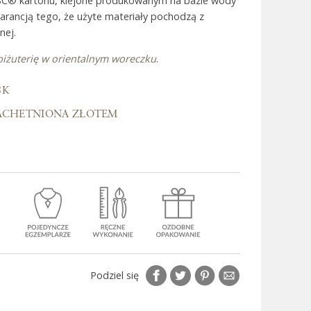
SC® kartonu, klejone produkowanym na bazie wody
warancją tego, że użyte materiały pochodzą z
nej.
 Bali
biżuterię w orientalnym woreczku
.
8K
ACHETNIONA ZŁOTEM
Podziel się