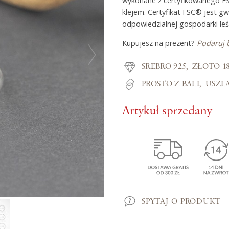
wykonane z certyfikowanego F
klejem. Certyfikat FSC® jest g
odpowiedzialnej gospodarki leś
Z miłości do
Kupujesz na prezent?
Podaruj 
SREBRO 925
ZŁOTO 1
O Adorre
PROSTO Z BALI
USZL
Jak to się zaczęło?
Wyspa pełna inspiracji
Artykuł sprzedany
SPYTAJ O PRODUKT