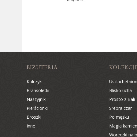
BIŻUTERIA
KOLEKCJ
Kolczyki
Uszlachetnio
Bransoletki
Blisko ucha
Naszyjniki
Prosto z Bali
Pierścionki
Srebra czar
Broszki
Po męsku
Inne
Magia kamien
Woreczki na b