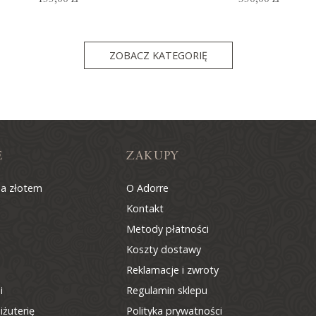
ZOBACZ KATEGORIĘ
E
ZAKUPY
na złotem
O Adorre
Kontakt
Metody płatności
Koszty dostawy
Reklamacje i zwroty
i
Regulamin sklepu
iżuterię
Polityka prywatności