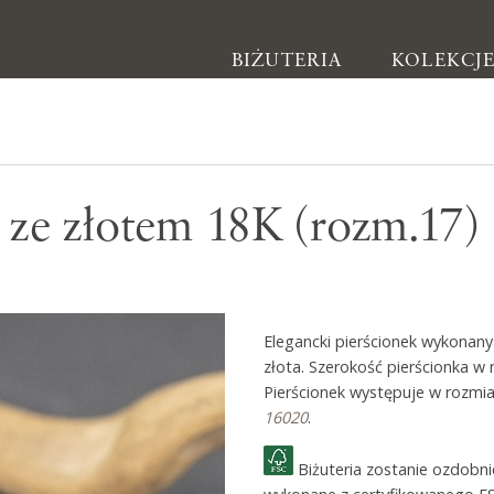
BIŻUTERIA
KOLEKCJ
Biżuteria
 ze złotem 18K (rozm.17)
Kolczyki
Bransoletki
Naszyjniki
Elegancki pierścionek wykonany
Pierścionki
złota. Szerokość pierścionka 
Broszki
Pierścionek występuje w rozmi
16020
.
Inne
Biżuteria zostanie ozdobn