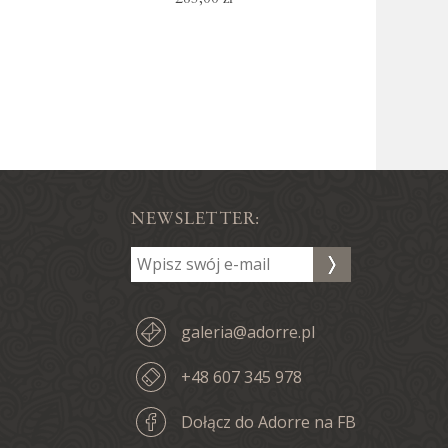
NEWSLETTER:
galeria@adorre.pl
+48 607 345 978
Dołącz do Adorre na FB