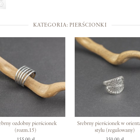
Kolekcje
Prosto z Bali
KATEGORIA: PIERŚCIONKI
Blisko ucha
Uszlachetniona złotem
Srebra czar
Magia kamieni
Po męsku
Woreczki na biżuterię
Bony podarunkowe
ebrny ozdobny pierścionek
Srebrny pierścionek w orien
(rozm.15)
stylu (regulowany)
155,00 zł
350,00 zł