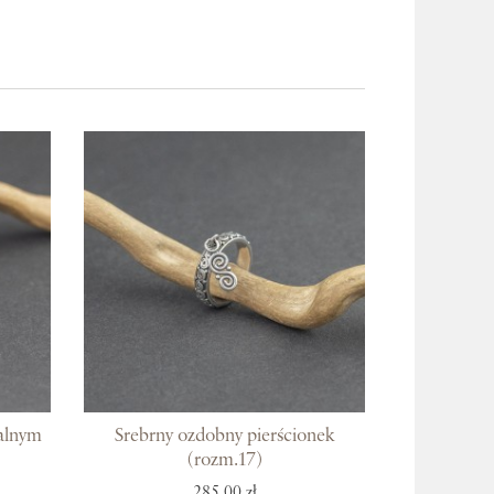
talnym
Srebrny ozdobny pierścionek
(rozm.17)
285,00 zł