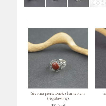
Srebrna pierścionek z karneolem
S
(regulowany)
335,00 zł