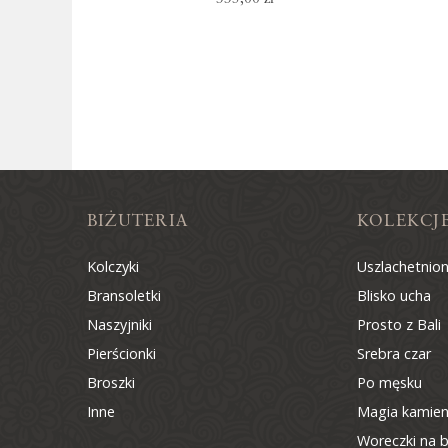
BIŻUTERIA
KOLEKCJ
Kolczyki
Uszlachetnio
Bransoletki
Blisko ucha
Naszyjniki
Prosto z Bali
Pierścionki
Srebra czar
Broszki
Po męsku
Inne
Magia kamien
Woreczki na b