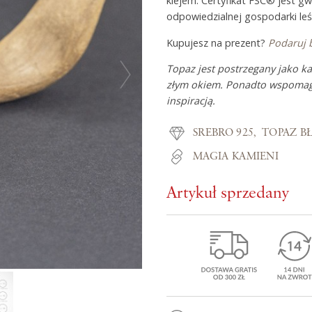
klejem. Certyfikat FSC® jest g
odpowiedzialnej gospodarki leś
Kupujesz na prezent?
Podaruj 
Z miłości do
Topaz jest postrzegany jako k
złym okiem. Ponadto wspomaga
O Adorre
inspiracją.
Jak to się zaczęło?
SREBRO 925
TOPAZ B
Wyspa pełna inspiracji
MAGIA KAMIENI
Artykuł sprzedany