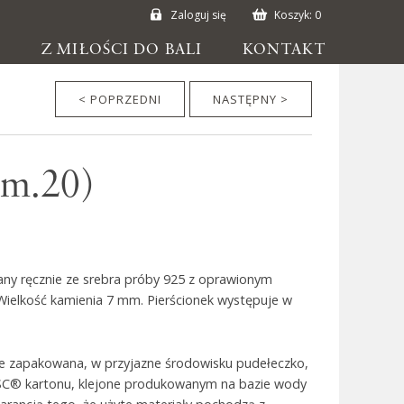
Zaloguj się
Koszyk:
0
E
Z MIŁOŚCI DO BALI
KONTAKT
< POPRZEDNI
NASTĘPNY >
zm.20)
ny ręcznie ze srebra próby 925 z oprawionym
Wielkość kamienia 7 mm. Pierścionek występuje w
ie zapakowana, w przyjazne środowisku pudełeczko,
SC® kartonu, klejone produkowanym na bazie wody