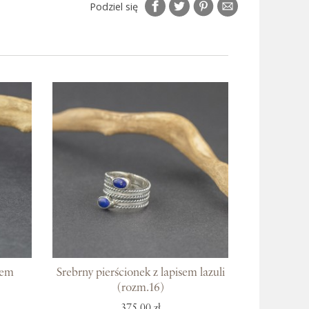
Podziel się
lem
Srebrny pierścionek z lapisem lazuli
(rozm.16)
375,00 zł