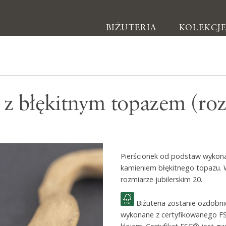
BIŻUTERIA
KOLEKCJ
Biżuteria
k z błękitnym topazem (ro
Kolczyki
Bransoletki
Naszyjniki
Pierścionek od podstaw wykona
Pierścionki
kamieniem błękitnego topazu. 
Broszki
rozmiarze jubilerskim 20.
Inne
Biżuteria zostanie ozdobn
wykonane z certyfikowanego F