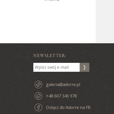
NEWSLETTER:
galeria@adorre.pl
+48 607 345 978
Dołącz do Adorre na FB