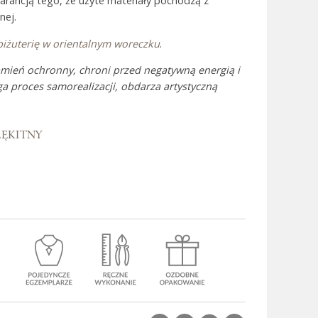
warancją tego, że użyte materiały pochodzą z
nej.
biżuterię w orientalnym woreczku
.
 Bali
amień ochronny, chroni przed negatywną energią i
 proces samorealizacji, obdarza artystyczną
ŁĘKITNY