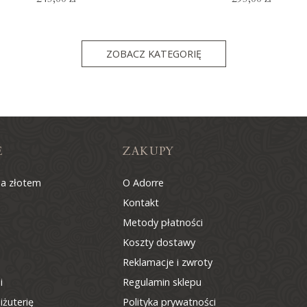
ZOBACZ KATEGORIĘ
E
ZAKUPY
na złotem
O Adorre
Kontakt
Metody płatności
Koszty dostawy
Reklamacje i zwroty
i
Regulamin sklepu
iżuterię
Polityka prywatności