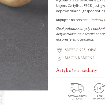
wykonane z certyfikowanego F
klejem. Certyfikat FSC® jest g
odpowiedzialnej gospodarki leś
Z miłości do
Kupujesz na prezent?
Podaruj 
Opal pobudza zmysły i odsłani
O Adorre
aktywizująco na ośrodki energe
ekspresję emocjonalną.
Jak to się zaczęło?
Wyspa pełna inspiracji
SREBRO 925
OPAL
MAGIA KAMIENI
Artykuł sprzedany