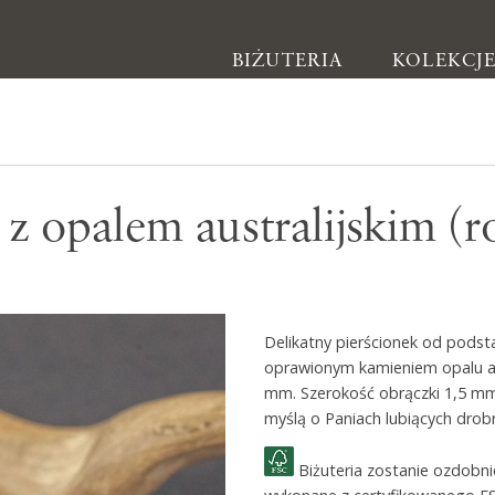
BIŻUTERIA
KOLEKCJ
Biżuteria
 z opalem australijskim (
Kolczyki
Bransoletki
Naszyjniki
Delikatny pierścionek od podst
Pierścionki
oprawionym kamieniem opalu aus
Broszki
mm. Szerokość obrączki 1,5 mm.
myślą o Paniach lubiących drobn
Inne
Biżuteria zostanie ozdobn