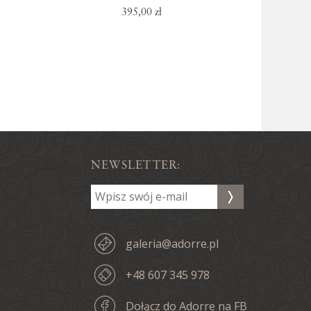
395,00 zł
NEWSLETTER:
galeria@adorre.pl
+48 607 345 978
Dołącz do Adorre na FB