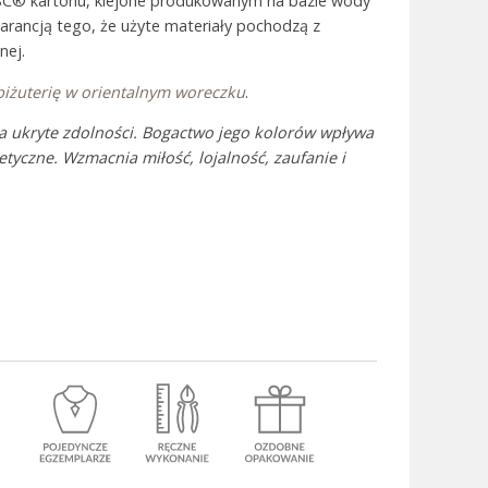
SC® kartonu, klejone produkowanym na bazie wody
warancją tego, że użyte materiały pochodzą z
nej.
 Bali
biżuterię w orientalnym woreczku
.
a ukryte zdolności. Bogactwo jego kolorów wpływa
tyczne. Wzmacnia miłość, lojalność, zaufanie i