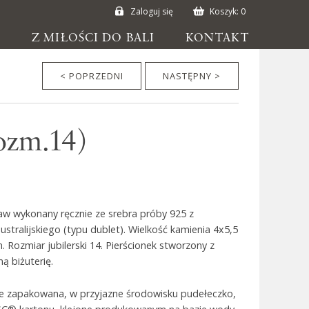
Zaloguj się
Koszyk:
0
E
Z MIŁOŚCI DO BALI
KONTAKT
< POPRZEDNI
NASTĘPNY >
rozm.14)
aw wykonany ręcznie ze srebra próby 925 z
tralijskiego (typu dublet). Wielkość kamienia 4x5,5
 Rozmiar jubilerski 14. Pierścionek stworzony z
ą biżuterię.
ie zapakowana, w przyjazne środowisku pudełeczko,