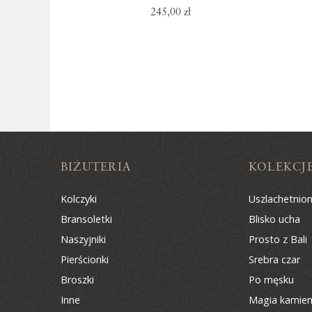
245,00 zł
BIŻUTERIA
KOLEKCJ
Kolczyki
Uszlachetnio
Bransoletki
Blisko ucha
Naszyjniki
Prosto z Bali
Pierścionki
Srebra czar
Broszki
Po męsku
Inne
Magia kamien