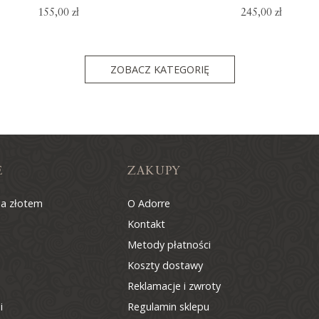
155,00 zł
245,00 zł
ZOBACZ KATEGORIĘ
E
ZAKUPY
na złotem
O Adorre
Kontakt
Metody płatności
Koszty dostawy
Reklamacje i zwroty
i
Regulamin sklepu