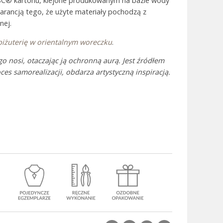
SC® kartonu, klejone produkowanym na bazie wody
warancją tego, że użyte materiały pochodzą z
nej.
 Bali
biżuterię w orientalnym woreczku
.
go nosi, otaczając ją ochronną aurą. Jest źródłem
ces samorealizacji, obdarza artystyczną inspiracją.