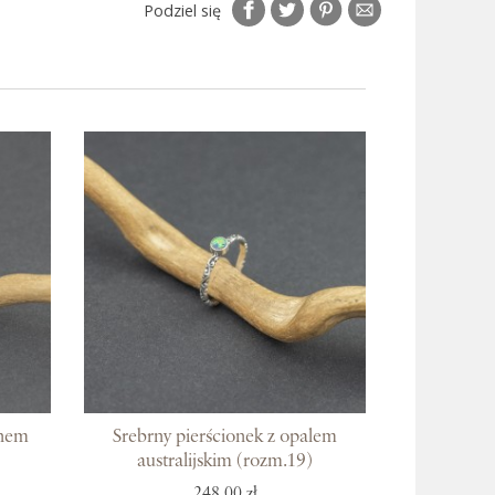
Podziel się
ynem
Srebrny pierścionek z opalem
australijskim (rozm.19)
248,00 zł