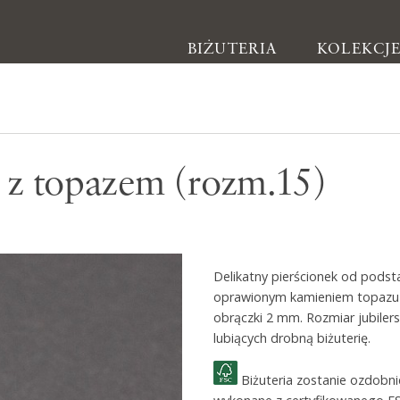
BIŻUTERIA
KOLEKCJ
Biżuteria
 z topazem (rozm.15)
Kolczyki
Bransoletki
Naszyjniki
Delikatny pierścionek od podst
Pierścionki
oprawionym kamieniem topazu b
Broszki
obrączki 2 mm. Rozmiar jubilers
lubiących drobną biżuterię.
Inne
Biżuteria zostanie ozdobn