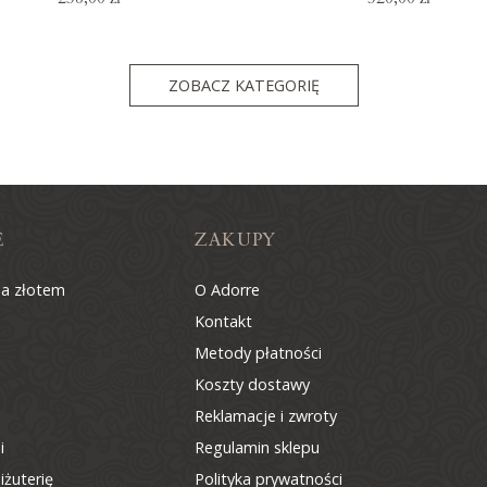
ZOBACZ KATEGORIĘ
E
ZAKUPY
na złotem
O Adorre
Kontakt
Metody płatności
Koszty dostawy
Reklamacje i zwroty
i
Regulamin sklepu
iżuterię
Polityka prywatności