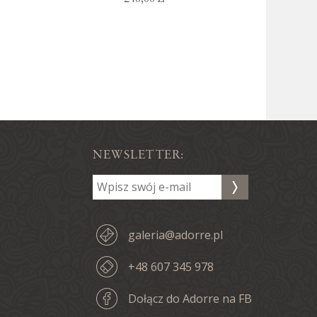
NEWSLETTER:
galeria@adorre.pl
+48 607 345 978
Dołącz do Adorre na FB