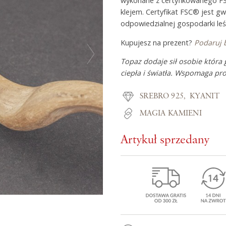
wykonane z certyfikowanego F
klejem. Certyfikat FSC® jest g
odpowiedzialnej gospodarki leś
Z miłości do
Kupujesz na prezent?
Podaruj 
Topaz dodaje sił osobie która 
O Adorre
ciepła i światła. Wspomaga pro
Jak to się zaczęło?
SREBRO 925
KYANIT
Wyspa pełna inspiracji
MAGIA KAMIENI
Artykuł sprzedany