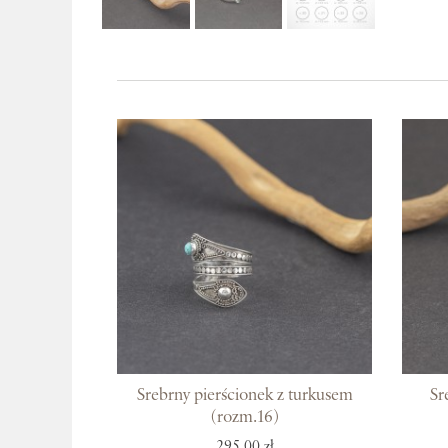
Srebrny pierścionek z turkusem
Sr
(rozm.16)
295,00 zł