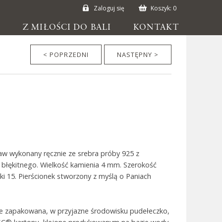
Zaloguj się
Koszyk:
0
E
Z MIŁOŚCI DO BALI
KONTAKT
< POPRZEDNI
NASTĘPNY >
aw wykonany ręcznie ze srebra próby 925 z
łękitnego. Wielkość kamienia 4 mm. Szerokość
ki 15. Pierścionek stworzony z myślą o Paniach
ie zapakowana, w przyjazne środowisku pudełeczko,