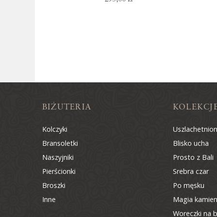
BIŻUTERIA
KOLEKCJ
Kolczyki
Uszlachetnio
Bransoletki
Blisko ucha
Naszyjniki
Prosto z Bali
Pierścionki
Srebra czar
Broszki
Po męsku
Inne
Magia kamien
Woreczki na b