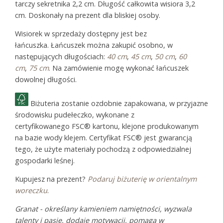
tarczy sekretnika 2,2 cm. Długość całkowita wisiora 3,2
cm. Doskonały na prezent dla bliskiej osoby.
Wisiorek w sprzedaży dostępny jest bez
łańcuszka. Łańcuszek można zakupić osobno, w
następujących długościach:
40 cm
,
45 cm
,
50 cm
,
60
cm
,
75 cm
. Na zamówienie mogę wykonać łańcuszek
dowolnej długości.
Biżuteria zostanie ozdobnie zapakowana, w przyjazne
środowisku pudełeczko, wykonane z
certyfikowanego FSC® kartonu, klejone produkowanym
na bazie wody klejem. Certyfikat FSC® jest gwarancją
tego, że użyte materiały pochodzą z odpowiedzialnej
gospodarki leśnej.
Kupujesz na prezent?
Podaruj biżuterię w orientalnym
woreczku
.
Granat - określany kamieniem namiętności, wyzwala
talenty i pasje, dodaje motywacji, pomaga w