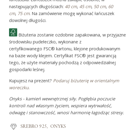
następujących długościach:
40 cm
,
45 cm
,
50 cm
,
60
cm
,
75 cm
. Na zamówienie mogę wykonać łańcuszek
dowolnej długości.
Biżuteria zostanie ozdobnie zapakowana, w przyjazne
środowisku pudełeczko, wykonane z
certyfikowanego FSC® kartonu, klejone produkowanym
na bazie wody klejem. Certyfikat FSC® jest gwarancją
tego, że użyte materiały pochodzą z odpowiedzialnej
gospodarki leśnej.
Kupujesz na prezent?
Podaruj biżuterię w orientalnym
woreczku
.
Onyks - kamień wewnętrznej siły. Pogłębia poczucie
kontroli nad własnym życiem, wspiera wytrwałość,
odwagę i stanowczość, wnosi harmonię łagodząc stresy.
SREBRO 925
ONYKS