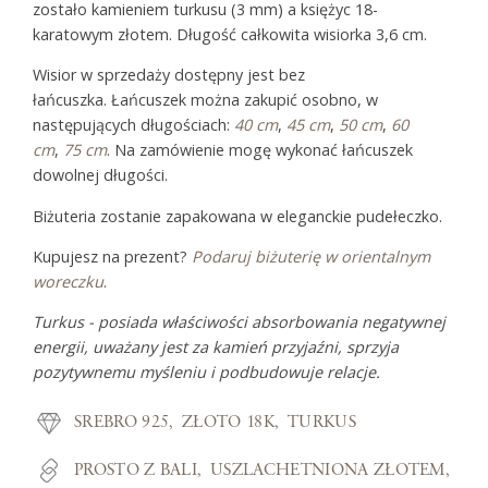
zostało kamieniem turkusu (3 mm) a księżyc 18-
karatowym złotem. Długość całkowita wisiorka 3,6 cm.
Wisior w sprzedaży dostępny jest bez
łańcuszka. Łańcuszek można zakupić osobno, w
następujących długościach:
40 cm
,
45 cm
,
50 cm
,
60
cm
,
75 cm
. Na zamówienie mogę wykonać łańcuszek
dowolnej długości.
Biżuteria zostanie zapakowana w eleganckie pudełeczko.
Kupujesz na prezent?
Podaruj biżuterię w orientalnym
woreczku
.
Turkus - posiada właściwości absorbowania negatywnej
energii, uważany jest za kamień przyjaźni, sprzyja
pozytywnemu myśleniu i podbudowuje relacje.
SREBRO 925
ZŁOTO 18K
TURKUS
PROSTO Z BALI
USZLACHETNIONA ZŁOTEM