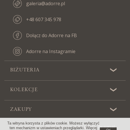
galeria@adorre.pl
+48 607 345 978
Dołącz do Adorre na FB
Adorre na Instagramie
BIŻUTERIA
KOLEKCJE
ZAKUPY
Ta witryna korzysta z plików cookie. Możesz wyłączyć
Adorre © 2022 - Wszelkie prawa zastrzeżone |
de-sign.pl
ten mechanizm w ustawieniach przeglądarki. Więcej