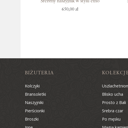
Srebrny naszyjnik w stylu etno
650,00 zł
BIŻUTERIA
KOLEKCJ
Kolczyki
Uszlachetnio
Bransoletki
Blisko ucha
Naszyjniki
Prosto z Bali
Pierścionki
Srebra czar
Broszki
Po męsku
Inne
Magia kamien