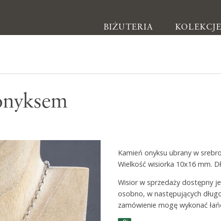
BIŻUTERIA
KOLEKCJ
Biżuteria
 onyksem
Kolczyki
Bransoletki
Naszyjniki
Kamień onyksu ubrany w srebro
Pierścionki
Wielkość wisiorka 10x16 mm. Dł
Broszki
Wisior w sprzedaży dostępny j
Inne
osobno, w następujących długo
zamówienie mogę wykonać łańc