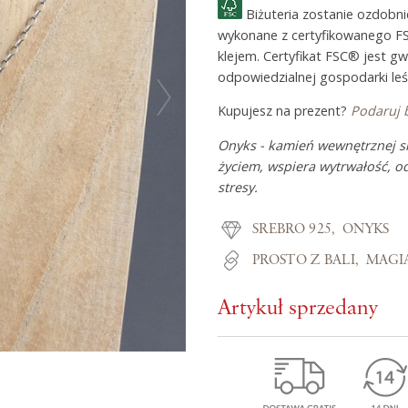
Biżuteria zostanie ozdobn
wykonane z certyfikowanego F
klejem. Certyfikat FSC® jest g
Z miłości do
odpowiedzialnej gospodarki leś
Kupujesz na prezent?
Podaruj 
O Adorre
Onyks - kamień wewnętrznej si
Jak to się zaczęło?
życiem, wspiera wytrwałość, 
stresy.
Wyspa pełna inspiracji
SREBRO 925
ONYKS
PROSTO Z BALI
MAGI
Artykuł sprzedany