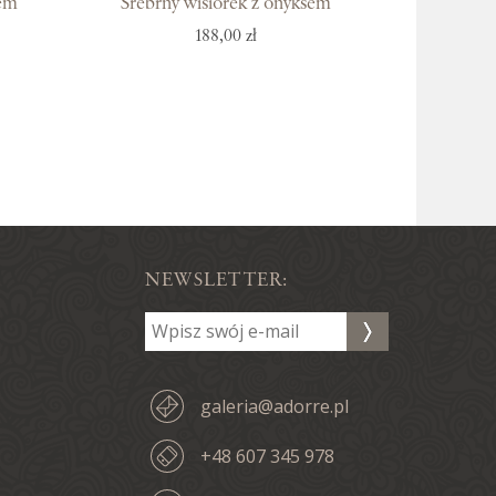
sem
Srebrny wisiorek z onyksem
188,00 zł
NEWSLETTER:
galeria@adorre.pl
+48 607 345 978