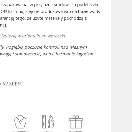
ie zapakowana, w przyjazne środowisku pudełeczko,
SC® kartonu, klejone produkowanym na bazie wody
warancją tego, że użyte materiały pochodzą z
 Bali
nej.
biżuterię w orientalnym woreczku
.
ły. Pogłębia poczucie kontroli nad własnym
odwagę i stanowczość, wnosi harmonię łagodząc
A KAMIENI