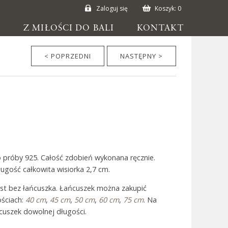
Zaloguj się
Koszyk:
0
E
Z MIŁOŚCI DO BALI
KONTAKT
< POPRZEDNI
NASTĘPNY >
 próby 925. Całość zdobień wykonana ręcznie.
ugość całkowita wisiorka 2,7 cm.
est bez łańcuszka. Łańcuszek można zakupić
ściach:
40 cm
,
45 cm
,
50 cm
,
60 cm
,
75 cm
. Na
uszek dowolnej długości.