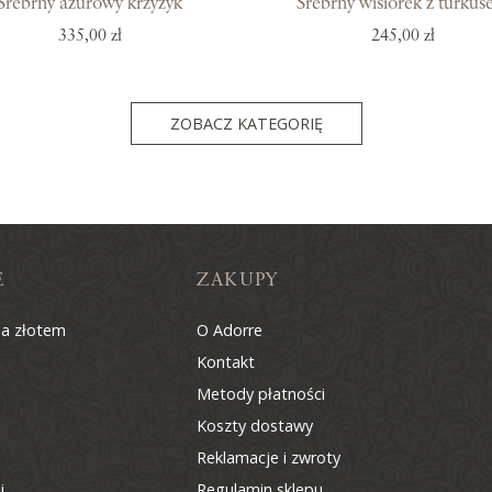
Srebrny ażurowy krzyżyk
Srebrny wisiorek z turku
335,00 zł
245,00 zł
ZOBACZ KATEGORIĘ
E
ZAKUPY
na złotem
O Adorre
Kontakt
Metody płatności
Koszty dostawy
Reklamacje i zwroty
i
Regulamin sklepu