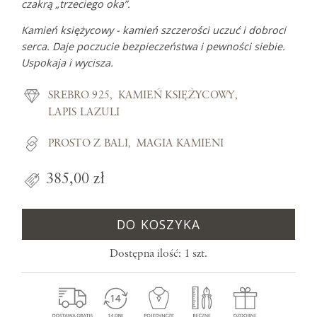
czakrą „trzeciego oka”.
Kamień księżycowy - kamień szczerości uczuć i dobroci
serca. Daje poczucie bezpieczeństwa i pewności siebie.
Uspokaja i wycisza.
SREBRO 925
KAMIEŃ KSIĘŻYCOWY
LAPIS LAZULI
PROSTO Z BALI
MAGIA KAMIENI
385,00 zł
DO KOSZYKA
Dostępna ilość: 1 szt.