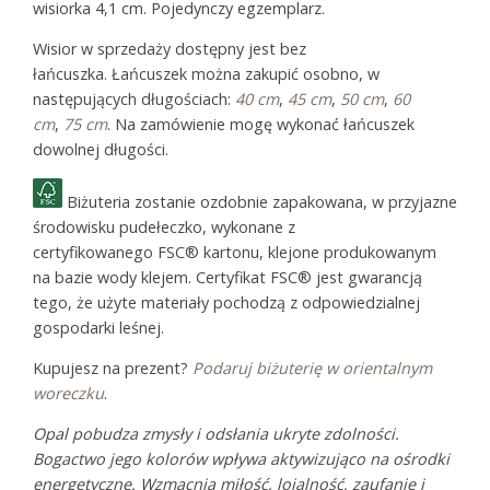
wisiorka 4,1 cm. Pojedynczy egzemplarz.
Wisior w sprzedaży dostępny jest bez
łańcuszka. Łańcuszek można zakupić osobno, w
następujących długościach:
40 cm
,
45 cm
,
50 cm
,
60
cm
,
75 cm
. Na zamówienie mogę wykonać łańcuszek
dowolnej długości.
Biżuteria zostanie ozdobnie zapakowana, w przyjazne
środowisku pudełeczko, wykonane z
certyfikowanego FSC® kartonu, klejone produkowanym
na bazie wody klejem. Certyfikat FSC® jest gwarancją
tego, że użyte materiały pochodzą z odpowiedzialnej
gospodarki leśnej.
Kupujesz na prezent?
Podaruj biżuterię w orientalnym
woreczku
.
Opal pobudza zmysły i odsłania ukryte zdolności.
Bogactwo jego kolorów wpływa aktywizująco na ośrodki
energetyczne. Wzmacnia miłość, lojalność, zaufanie i