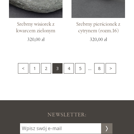
Srebrny wisiorek z
Srebrny pierścionek z
kwarcem zielonym
cytrynem (rozm.16)
320,00 zł
320,00 zł
<
1
2
3
4
5
8
>
...
NEWSLETTER: