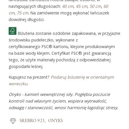
następujących długościach:
40 cm
,
45 cm
,
50 cm
,
60
cm
,
75 cm
. Na zamówienie mogę wykonać łańcuszek
dowolnej długości.
Biżuteria zostanie ozdobnie zapakowana, w przyjazne
środowisku pudełeczko, wykonane z
certyfikowanego FSC® kartonu, klejone produkowanym
na bazie wody klejem. Certyfikat FSC® jest gwarancją
tego, że użyte materiały pochodzą z odpowiedzialnej
gospodarki leśnej.
Kupujesz na prezent?
Podaruj biżuterię w orientalnym
woreczku
.
Onyks - kamień wewnętrznej siły. Pogłębia poczucie
kontroli nad własnym życiem, wspiera wytrwałość,
odwagę i stanowczość, wnosi harmonię łagodząc stresy.
SREBRO 925
ONYKS