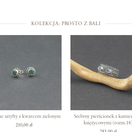
Kolekcje
Prosto z Bali
KOLEKCJA: PROSTO Z BALI
Blisko ucha
Uszlachetniona złotem
Srebra czar
Magia kamieni
Po męsku
Woreczki na biżuterię
Bony podarunkowe
ne sztyfty z kwarcem zielonym
Srebrny pierścionek z kamie
księżycowymi (rozm.14
210,00 zł
285,00 zł