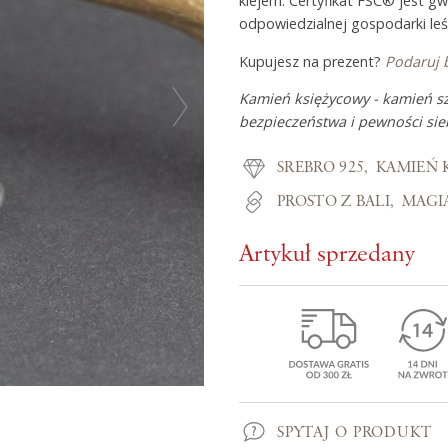
klejem. Certyfikat FSC® jest g
odpowiedzialnej gospodarki leś
Kupujesz na prezent?
Podaruj 
Z miłości do
Kamień księżycowy - kamień sz
bezpieczeństwa i pewności sieb
O Adorre
SREBRO 925
KAMIEŃ 
Jak to się zaczęło?
PROSTO Z BALI
MAGI
Wyspa pełna inspiracji
Artykuł sprzedany
SPYTAJ O PRODUKT