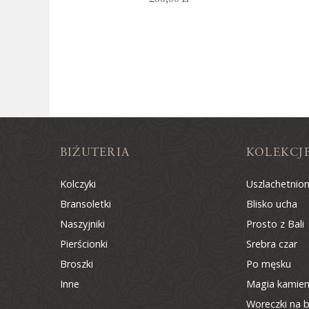
BIŻUTERIA
KOLEKCJ
Kolczyki
Uszlachetnio
Bransoletki
Blisko ucha
Naszyjniki
Prosto z Bali
Pierścionki
Srebra czar
Broszki
Po męsku
Inne
Magia kamien
Woreczki na b