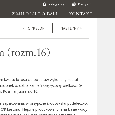
Zaloguj się
Koszyk:
0
E
Z MIŁOŚCI DO BALI
KONTAKT
< POPRZEDNI
NASTĘPNY >
m (rozm.16)
em kwiatu lotosu od podstaw wykonany został
erścionek ozdabia kamień księżycowy wielkości 6x4
 Rozmiar jubilerski 16.
ie zapakowana, w przyjazne środowisku pudełeczko,
SC® kartonu, klejone produkowanym na bazie wody