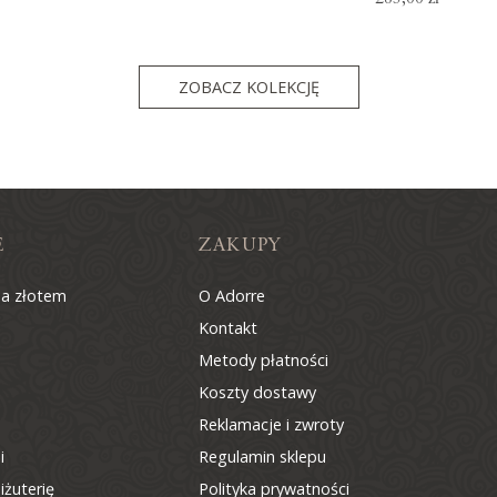
ZOBACZ KOLEKCJĘ
E
ZAKUPY
na złotem
O Adorre
Kontakt
Metody płatności
Koszty dostawy
Reklamacje i zwroty
i
Regulamin sklepu
iżuterię
Polityka prywatności