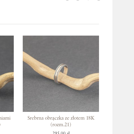
niami
Srebrna obrączka ze złotem 18K
)
(rozm.21)
295,00 zł