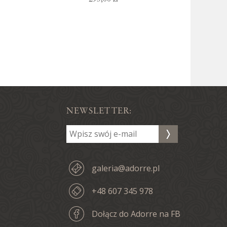
NEWSLETTER:
galeria@adorre.pl
+48 607 345 978
Dołącz do Adorre na FB