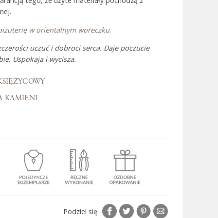
warancją tego, że użyte materiały pochodzą z
nej.
biżuterię w orientalnym woreczku
.
 Bali
czerości uczuć i dobroci serca. Daje poczucie
ie. Uspokaja i wycisza.
KSIĘŻYCOWY
A KAMIENI
Podziel się