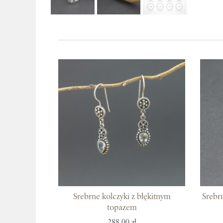
Srebrne kolczyki z błękitnym
Srebr
topazem
288,00 zł