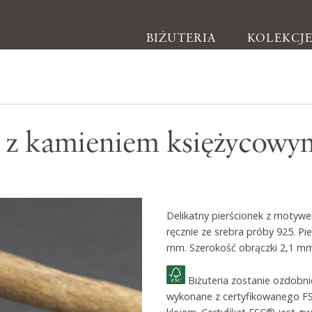
BIŻUTERIA
KOLEKCJ
Biżuteria
k z kamieniem księżycowy
Kolczyki
Bransoletki
Naszyjniki
Delikatny pierścionek z motyw
Pierścionki
ręcznie ze srebra próby 925. Pi
Broszki
mm. Szerokość obrączki 2,1 mm.
Inne
Biżuteria zostanie ozdobn
wykonane z certyfikowanego F