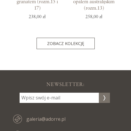
granatem (rozm.15 i
opalem australijskim
17)
(rozm.13)
238,00 zł
258,00 zł
ZOBACZ KOLEKCJĘ
NEWSLETTER:
galeria@adorre.pl