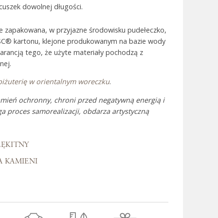
uszek dowolnej długości.
ie zapakowana, w przyjazne środowisku pudełeczko,
 Bali
SC® kartonu, klejone produkowanym na bazie wody
warancją tego, że użyte materiały pochodzą z
nej.
biżuterię w orientalnym woreczku
.
amień ochronny, chroni przed negatywną energią i
 proces samorealizacji, obdarza artystyczną
ŁĘKITNY
A KAMIENI