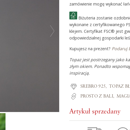
zamówienie mogę wykonać łańc
Biżuteria zostanie ozdobn
Z miłości do
wykonane z certyfikowanego F
klejem. Certyfikat FSC® jest g
odpowiedzialnej gospodarki leś
O Adorre
Kupujesz na prezent?
Podaruj 
Jak to się zaczęło?
Topaz jest postrzegany jako k
Wyspa pełna inspiracji
złym okiem. Ponadto wspomaga
inspiracją.
SREBRO 925
TOPAZ B
PROSTO Z BALI
MAGI
Artykuł sprzedany