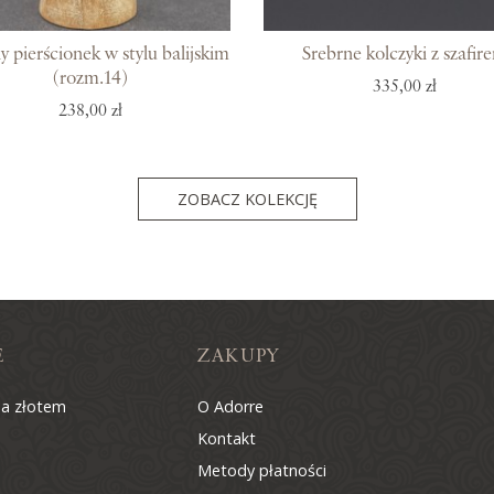
y pierścionek w stylu balijskim
Srebrne kolczyki z szafir
(rozm.14)
335,00 zł
238,00 zł
ZOBACZ KOLEKCJĘ
E
ZAKUPY
na złotem
O Adorre
Kontakt
Metody płatności