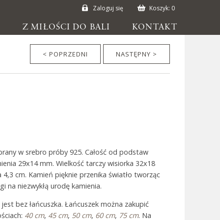
Zaloguj się
Koszyk:
0
E
Z MIŁOŚCI DO BALI
KONTAKT
< POPRZEDNI
NASTĘPNY >
ubrany w srebro próby 925. Całość od podstaw
ienia 29x14 mm. Wielkość tarczy wisiorka 32x18
 4,3 cm. Kamień pięknie przenika światło tworząc
gi na niezwykłą urodę kamienia.
 jest bez łańcuszka. Łańcuszek można zakupić
ściach:
40 cm
,
45 cm
,
50 cm
,
60 cm
,
75 cm
. Na