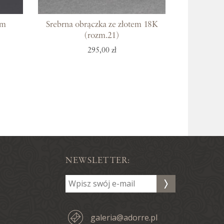
em
Srebrna obrączka ze złotem 18K
(rozm.21)
295,00 zł
NEWSLETTER:
galeria@adorre.pl