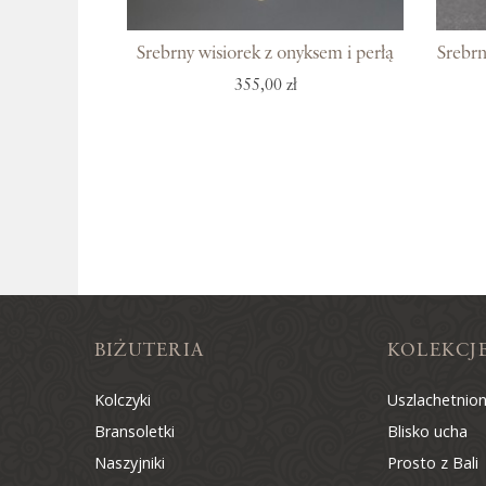
Srebrny wisiorek z onyksem i perłą
Srebrn
355,00 zł
BIŻUTERIA
KOLEKCJ
Kolczyki
Uszlachetnio
Bransoletki
Blisko ucha
Naszyjniki
Prosto z Bali