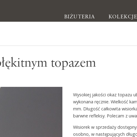
BIŻUTERIA
KOLEKCJ
Biżuteria
 błękitnym topazem
Kolczyki
Bransoletki
Naszyjniki
Wysokiej jakości okaz topazu 
Pierścionki
wykonana ręcznie. Wielkość kam
Broszki
mm. Długość całkowita wisiorka
barwne refleksy. Polecam z uwa
Inne
Wisiorek w sprzedaży dostępny
osobno, w następujących długo