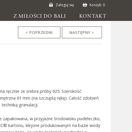
Zaloguj się
Koszyk:
0
E
Z MIŁOŚCI DO BALI
KONTAKT
< POPRZEDNI
NASTĘPNY >
a ręcznie ze srebra próby 925. Szerokość
wnętrzna 61 mm (na szczupłą rękę). Całość zdobień
techniką granulacji.
ie zapakowana, w przyjazne środowisku pudełeczko,
SC® kartonu, klejone produkowanym na bazie wody