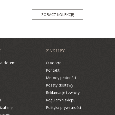
ZOBACZ KOLEKCJĘ
E
ZAKUPY
na złotem
O Adorre
Kontakt
Metody płatności
Koszty dostawy
Reklamacje i zwroty
i
Regulamin sklepu
iżuterię
Polityka prywatności
nkowe