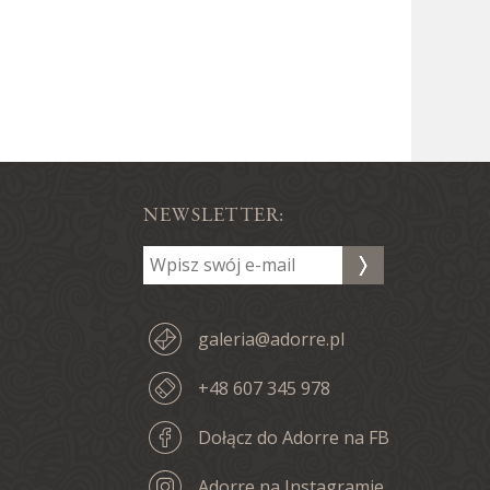
NEWSLETTER:
galeria@adorre.pl
+48 607 345 978
Dołącz do Adorre na FB
Adorre na Instagramie