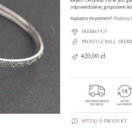
klejem. Certyfikat FSC® jest g
odpowiedzialnej gospodarki leś
Kupujesz na prezent?
Podaruj 
Z miłości do
SREBRO 925
O Adorre
PROSTO Z BALI
SREB
Jak to się zaczęło?
420,00 zł
Wyspa pełna inspiracji
SPYTAJ O PRODUKT