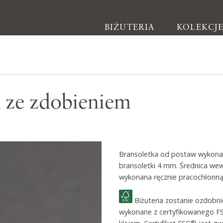
BIŻUTERIA
KOLEKCJ
Biżuteria
a ze zdobieniem
Kolczyki
Bransoletki
Naszyjniki
Bransoletka od postaw wykonan
Pierścionki
bransoletki 4 mm. Średnica we
Broszki
wykonana ręcznie pracochłonną 
Inne
Biżuteria zostanie ozdobn
wykonane z certyfikowanego F