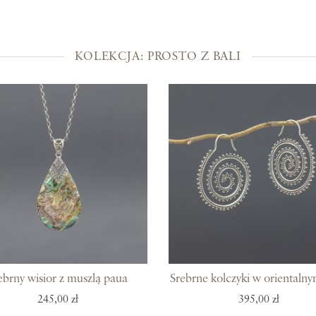
Kolekcje
Prosto z Bali
KOLEKCJA: PROSTO Z BALI
Blisko ucha
Uszlachetniona złotem
Srebra czar
Magia kamieni
Po męsku
Woreczki na biżuterię
Bony podarunkowe
ebrny wisior z muszlą paua
Srebrne kolczyki w orientalny
245,00 zł
395,00 zł