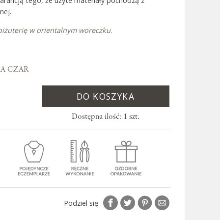
warancją tego, że użyte materiały pochodzą z
nej.
biżuterię w orientalnym woreczku
.
 Bali
RA CZAR
DO KOSZYKA
Dostępna ilość: 1 szt.
Podziel się