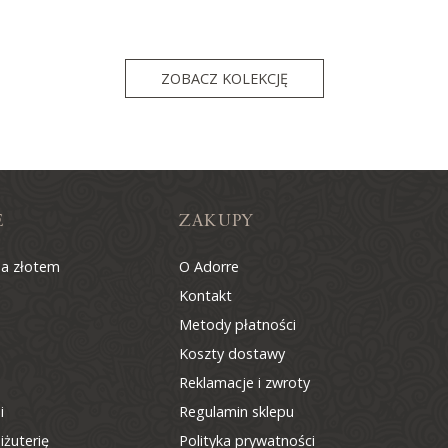
ZOBACZ KOLEKCJĘ
E
ZAKUPY
na złotem
O Adorre
Kontakt
Metody płatności
Koszty dostawy
Reklamacje i zwroty
i
Regulamin sklepu
iżuterię
Polityka prywatności