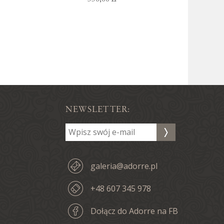
NEWSLETTER:
galeria@adorre.pl
+48 607 345 978
Dołącz do Adorre na FB