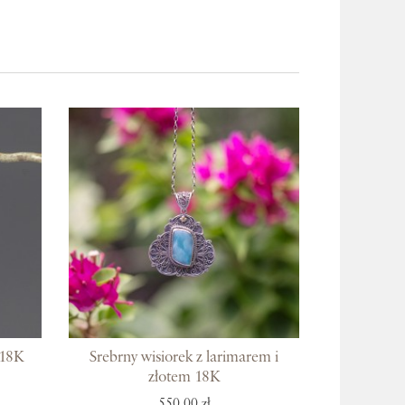
 18K
Srebrny wisiorek z larimarem i
złotem 18K
550,00 zł