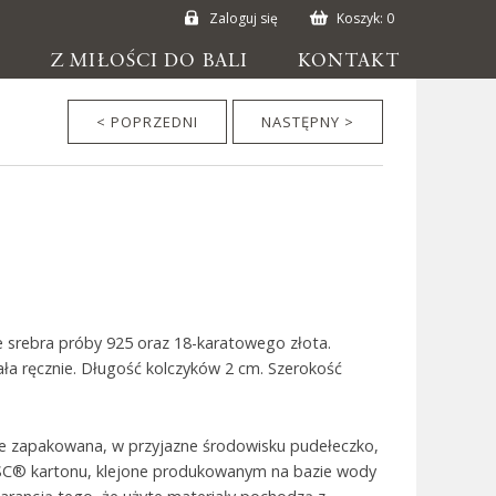
Zaloguj się
Koszyk:
0
E
Z MIŁOŚCI DO BALI
KONTAKT
< POPRZEDNI
NASTĘPNY >
e srebra próby 925 oraz 18-karatowego złota.
ła ręcznie. Długość kolczyków 2 cm. Szerokość
ie zapakowana, w przyjazne środowisku pudełeczko,
SC® kartonu, klejone produkowanym na bazie wody