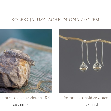
Kolekcje
Prosto z Bali
KOLEKCJA: USZLACHETNIONA ZŁOTEM
Blisko ucha
Uszlachetniona złotem
Srebra czar
Magia kamieni
Po męsku
Woreczki na biżuterię
Bony podarunkowe
na bransoletka ze złotem 18K
Srebrne kolczyki ze złotem
685,00 zł
375,00 zł