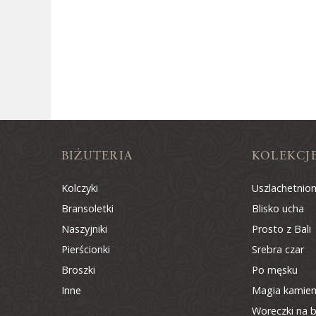
BIŻUTERIA
KOLEKCJ
Kolczyki
Uszlachetnio
Bransoletki
Blisko ucha
Naszyjniki
Prosto z Bali
Pierścionki
Srebra czar
Broszki
Po męsku
Inne
Magia kamien
Woreczki na b