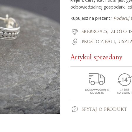
klejem. Certyfikat FSC® jest g
odpowiedzialnej gospodarki leś
Kupujesz na prezent?
Podaruj 
Z miłości do
SREBRO 925
ZŁOTO 1
O Adorre
PROSTO Z BALI
USZL
Jak to się zaczęło?
Artykuł sprzedany
Wyspa pełna inspiracji
SPYTAJ O PRODUKT