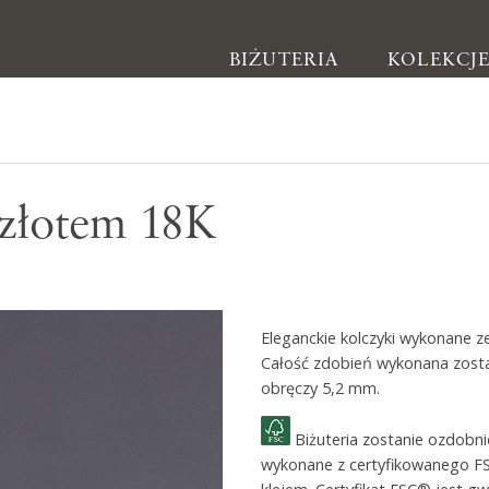
BIŻUTERIA
KOLEKCJ
Biżuteria
 złotem 18K
Kolczyki
Bransoletki
Naszyjniki
Eleganckie kolczyki wykonane z
Pierścionki
Całość zdobień wykonana zosta
Broszki
obręczy 5,2 mm.
Inne
Biżuteria zostanie ozdobn
wykonane z certyfikowanego F