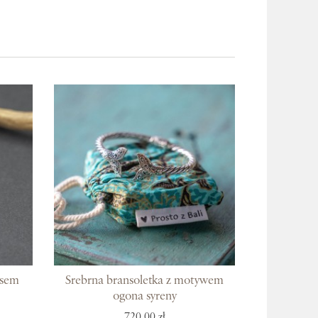
usem
Srebrna bransoletka z motywem
ogona syreny
720,00 zł