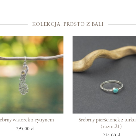
Kolekcje
Prosto z Bali
KOLEKCJA: PROSTO Z BALI
Blisko ucha
Uszlachetniona złotem
Srebra czar
Magia kamieni
Po męsku
Woreczki na biżuterię
Bony podarunkowe
ebrny wisiorek z cytrynem
Srebrny pierścionek z turk
(rozm.21)
295,00 zł
234,00 zł