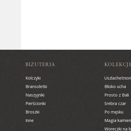
BIŻUTERIA
KOLEKCJ
Kolczyki
Uszlachetnio
Bransoletki
Blisko ucha
Naszyjniki
Prosto z Bali
Pierścionki
Srebra czar
Broszki
Po męsku
Inne
Magia kamien
Woreczki na b