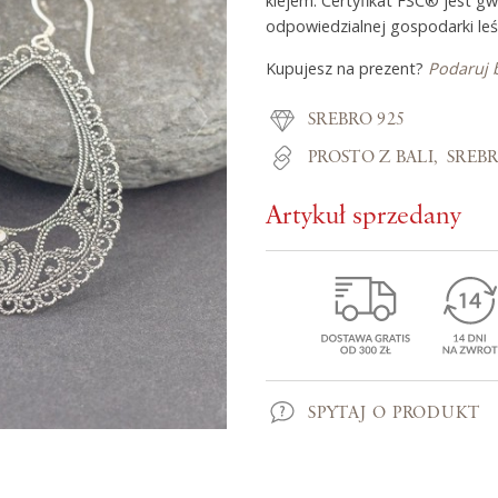
klejem. Certyfikat FSC® jest g
odpowiedzialnej gospodarki leś
Kupujesz na prezent?
Podaruj 
Z miłości do
SREBRO 925
O Adorre
PROSTO Z BALI
SREB
Jak to się zaczęło?
Artykuł sprzedany
Wyspa pełna inspiracji
SPYTAJ O PRODUKT