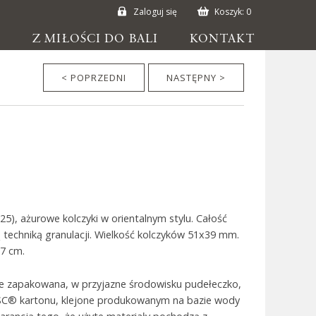
Zaloguj się
Koszyk:
0
E
Z MIŁOŚCI DO BALI
KONTAKT
< POPRZEDNI
NASTĘPNY >
925), ażurowe kolczyki w orientalnym stylu. Całość
techniką granulacji. Wielkość kolczyków 51x39 mm.
,7 cm.
ie zapakowana, w przyjazne środowisku pudełeczko,
SC® kartonu, klejone produkowanym na bazie wody