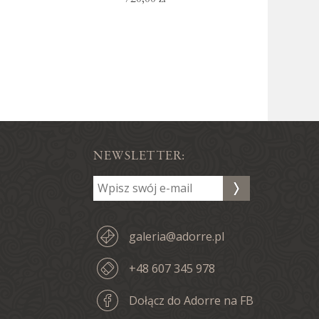
NEWSLETTER:
galeria@adorre.pl
+48 607 345 978
Dołącz do Adorre na FB