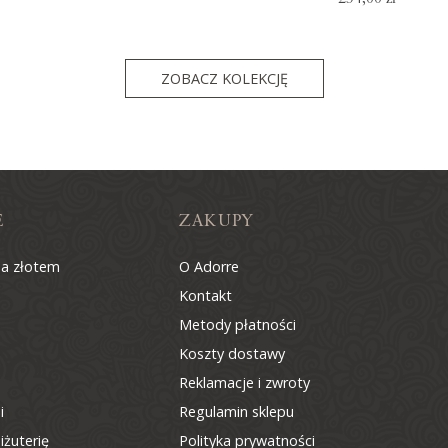
ZOBACZ KOLEKCJĘ
E
ZAKUPY
na złotem
O Adorre
Kontakt
Metody płatności
Koszty dostawy
Reklamacje i zwroty
i
Regulamin sklepu
iżuterię
Polityka prywatności