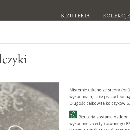
BIŻUTERIA
KOLEKCJ
Biżuteria
lczyki
Kolczyki
Bransoletki
Naszyjniki
Misternie utkane ze srebra (pr.
Pierścionki
wykonana ręcznie pracochłonną 
Broszki
Długość całkowita kolczyków 6
Inne
Biżuteria zostanie ozdobn
wykonane z certyfikowanego F