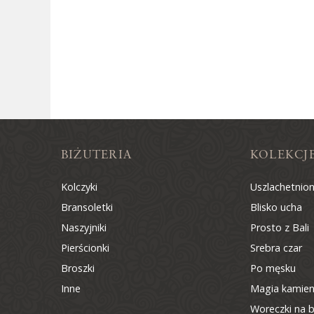
BIŻUTERIA
KOLEKCJ
Kolczyki
Uszlachetnio
Bransoletki
Blisko ucha
Naszyjniki
Prosto z Bali
Pierścionki
Srebra czar
Broszki
Po męsku
Inne
Magia kamien
Woreczki na b