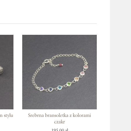
m stylu
Srebrna bransoletka z kolorami
czakr
195,00 zł