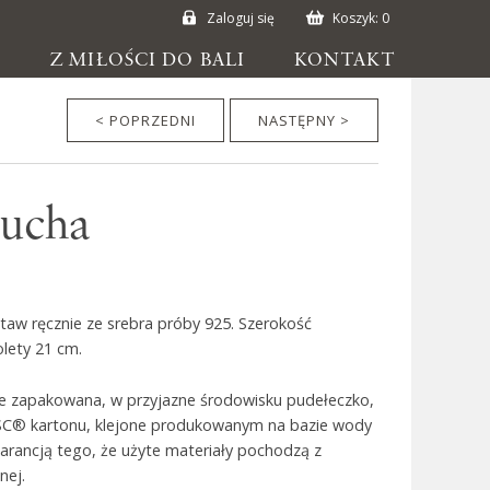
Zaloguj się
Koszyk:
0
E
Z MIŁOŚCI DO BALI
KONTAKT
< POPRZEDNI
NASTĘPNY >
cucha
aw ręcznie ze srebra próby 925. Szerokość
lety 21 cm.
ie zapakowana, w przyjazne środowisku pudełeczko,
SC® kartonu, klejone produkowanym na bazie wody
warancją tego, że użyte materiały pochodzą z
nej.