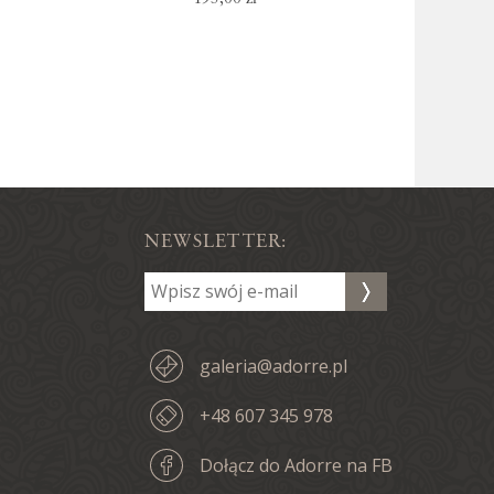
NEWSLETTER:
galeria@adorre.pl
+48 607 345 978
Dołącz do Adorre na FB