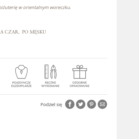
biżuterię w orientalnym woreczku
.
 Bali
RA CZAR
PO MĘSKU
Podziel się