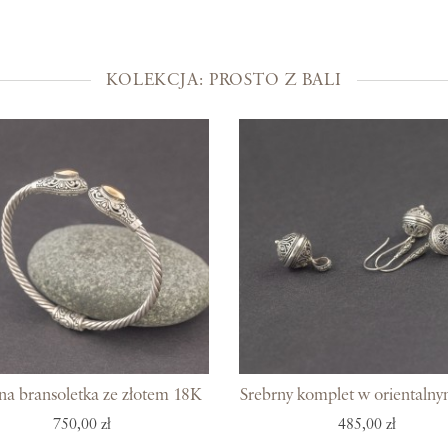
Kolekcje
Prosto z Bali
KOLEKCJA: PROSTO Z BALI
Blisko ucha
Uszlachetniona złotem
Srebra czar
Magia kamieni
Po męsku
Woreczki na biżuterię
Bony podarunkowe
na bransoletka ze złotem 18K
Srebrny komplet w orientalny
750,00 zł
485,00 zł