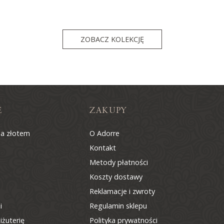
ZOBACZ KOLEKCJĘ
E
ZAKUPY
na złotem
O Adorre
Kontakt
Metody płatności
Koszty dostawy
Reklamacje i zwroty
i
Regulamin sklepu
iżuterię
Polityka prywatności