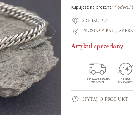
Kupujesz na prezent?
Podaruj 
Z miłości do
SREBRO 925
PROSTO Z BALI
SREB
O Adorre
Artykuł sprzedany
Jak to się zaczęło?
Wyspa pełna inspiracji
SPYTAJ O PRODUKT