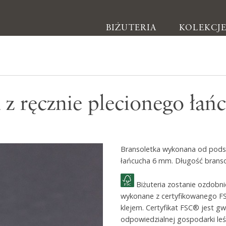
BIŻUTERIA
KOLEKCJ
Biżuteria
 z ręcznie plecionego łań
Kolczyki
Bransoletki
Naszyjniki
Bransoletka wykonana od podst
Pierścionki
łańcucha 6 mm. Długość branso
Broszki
Biżuteria zostanie ozdobn
Inne
wykonane z certyfikowanego F
klejem. Certyfikat FSC® jest g
odpowiedzialnej gospodarki leś