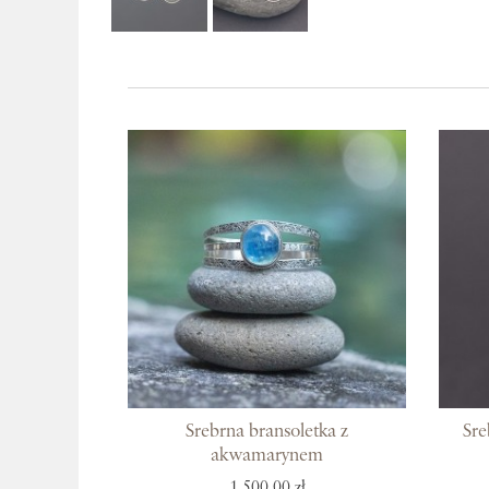
Srebrna bransoletka z
Sre
akwamarynem
1 500,00 zł