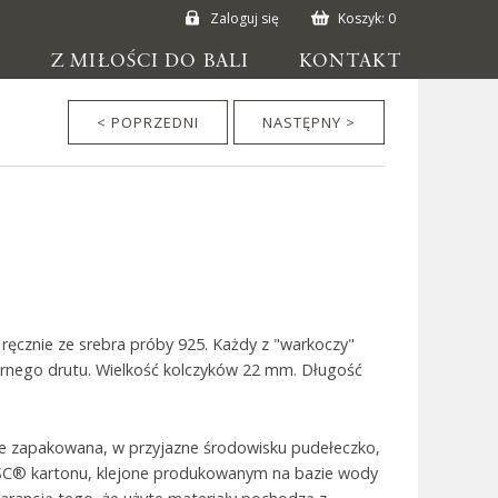
Zaloguj się
Koszyk:
0
E
Z MIŁOŚCI DO BALI
KONTAKT
< POPRZEDNI
NASTĘPNY >
ęcznie ze srebra próby 925. Każdy z "warkoczy"
ebrnego drutu. Wielkość kolczyków 22 mm. Długość
ie zapakowana, w przyjazne środowisku pudełeczko,
SC® kartonu, klejone produkowanym na bazie wody