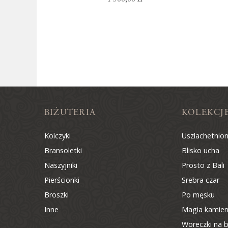
BIŻUTERIA
KOLEKCJ
Kolczyki
Uszlachetnio
Bransoletki
Blisko ucha
Naszyjniki
Prosto z Bali
Pierścionki
Srebra czar
Broszki
Po męsku
Inne
Magia kamien
Woreczki na b