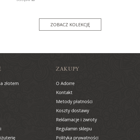
ZOBACZ KOLEKCJĘ
E
ZAKUPY
na złotem
O Adorre
Kontakt
Metody płatności
Koszty dostawy
Reklamacje i zwroty
i
Regulamin sklepu
iżuterię
Polityka prywatności