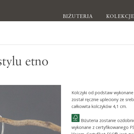
BIŻUTERIA
KOLEKCJ
Biżuteria
stylu etno
Kolczyki
Bransoletki
Naszyjniki
Kolczyki od podstaw wykonane r
Pierścionki
został ręcznie upleciony ze sr
Broszki
całkowita kolczyków 4,1 cm.
Inne
Biżuteria zostanie ozdobn
wykonane z certyfikowanego F