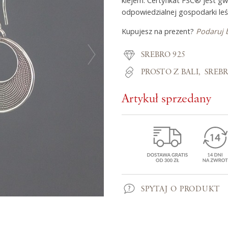
klejem. Certyfikat FSC® jest g
odpowiedzialnej gospodarki leś
Kupujesz na prezent?
Podaruj 
Z miłości do
SREBRO 925
O Adorre
PROSTO Z BALI
SREB
Jak to się zaczęło?
Artykuł sprzedany
Wyspa pełna inspiracji
SPYTAJ O PRODUKT