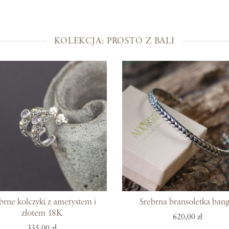
Kolekcje
Prosto z Bali
KOLEKCJA: PROSTO Z BALI
Blisko ucha
Uszlachetniona złotem
Srebra czar
Magia kamieni
Po męsku
Woreczki na biżuterię
Bony podarunkowe
brne kolczyki z ametystem i
Srebrna bransoletka bang
złotem 18K
620,00 zł
335,00 zł