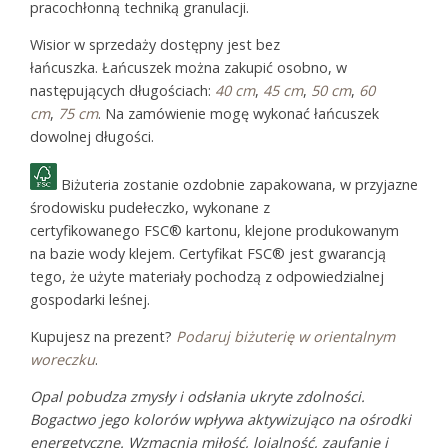
pracochłonną techniką granulacji.
Wisior w sprzedaży dostępny jest bez
łańcuszka. Łańcuszek można zakupić osobno, w
następujących długościach:
40 cm
,
45 cm
,
50 cm
,
60
cm
,
75 cm
. Na zamówienie mogę wykonać łańcuszek
dowolnej długości.
Biżuteria zostanie ozdobnie zapakowana, w przyjazne
środowisku pudełeczko, wykonane z
certyfikowanego FSC® kartonu, klejone produkowanym
na bazie wody klejem. Certyfikat FSC® jest gwarancją
tego, że użyte materiały pochodzą z odpowiedzialnej
gospodarki leśnej.
Kupujesz na prezent?
Podaruj biżuterię w orientalnym
woreczku
.
Opal pobudza zmysły i odsłania ukryte zdolności.
Bogactwo jego kolorów wpływa aktywizująco na ośrodki
energetyczne. Wzmacnia miłość, lojalność, zaufanie i