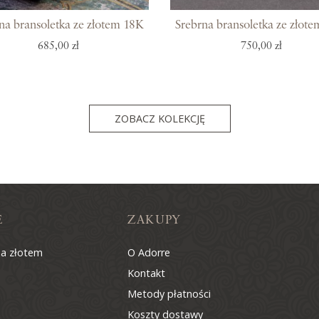
na bransoletka ze złotem 18K
Srebrna bransoletka ze złot
685,00 zł
750,00 zł
ZOBACZ KOLEKCJĘ
E
ZAKUPY
na złotem
O Adorre
Kontakt
Metody płatności
Koszty dostawy