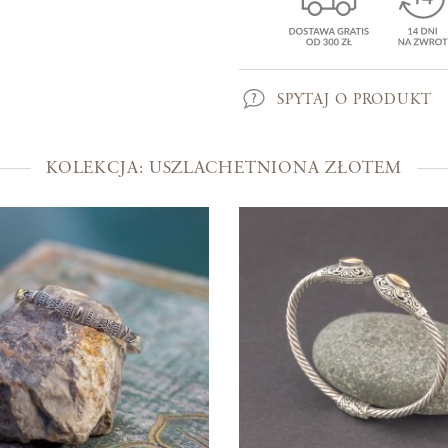
Kolekcje
Prosto z Bali
SPYTAJ O PRODUKT
Blisko ucha
Uszlachetniona złotem
KOLEKCJA: USZLACHETNIONA ZŁOTEM
Srebra czar
Magia kamieni
Po męsku
Woreczki na biżuterię
Bony podarunkowe