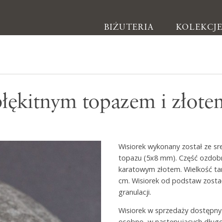
BIŻUTERIA
KOLEKCJ
Biżuteria
błękitnym topazem i złot
Kolczyki
Bransoletki
Naszyjniki
Wisiorek wykonany został ze s
Pierścionki
topazu (5x8 mm). Część ozdobn
karatowym złotem. Wielkość tar
Broszki
cm. Wisiorek od podstaw zosta
granulacji.
Inne
Wisiorek w sprzedaży dostępny
osobno, w następujących długo