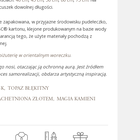
uszek dowolnej długości.
 Bali
ie zapakowana, w przyjazne środowisku pudełeczko,
SC® kartonu, klejone produkowanym na bazie wody
warancją tego, że użyte materiały pochodzą z
nej.
biżuterię w orientalnym woreczku
.
go nosi, otaczając ją ochronną aurą. Jest źródłem
ces samorealizacji, obdarza artystyczną inspiracją.
8K
TOPAZ BŁĘKITNY
ACHETNIONA ZŁOTEM
MAGIA KAMIENI