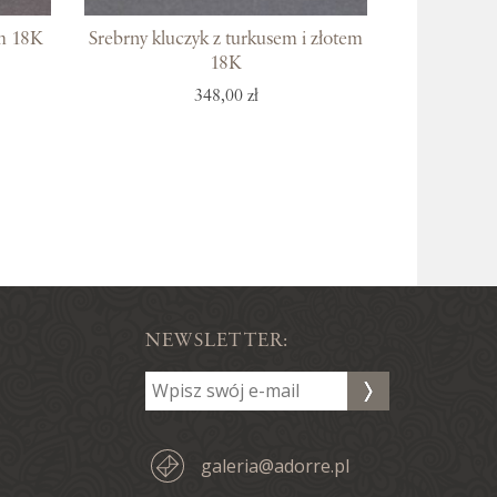
em 18K
Srebrny kluczyk z turkusem i złotem
18K
348,00 zł
NEWSLETTER:
galeria@adorre.pl