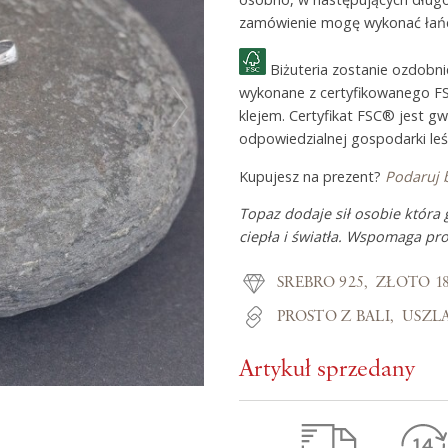
zamówienie mogę wykonać łańc
Z miłości do
Biżuteria zostanie ozdobn
wykonane z certyfikowanego F
klejem. Certyfikat FSC® jest g
O Adorre
odpowiedzialnej gospodarki leś
Jak to się zaczęło?
Kupujesz na prezent?
Podaruj 
Wyspa pełna inspiracji
Topaz dodaje sił osobie która 
ciepła i światła. Wspomaga pro
SREBRO 925
ZŁOTO 1
PROSTO Z BALI
USZL
Artykuł sprzedany