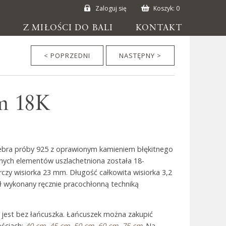
Zaloguj się
Koszyk:
0
E
Z MIŁOŚCI DO BALI
KONTAKT
< POPRZEDNI
NASTĘPNY >
em 18K
rebra próby 925 z oprawionym kamieniem błękitnego
ych elementów uszlachetniona została 18-
czy wisiorka 23 mm. Długość całkowita wisiorka 3,2
ł wykonany ręcznie pracochłonną techniką
 jest bez łańcuszka. Łańcuszek można zakupić
ściach:
40 cm
,
45 cm
,
50 cm
,
60 cm
,
75 cm
. Na