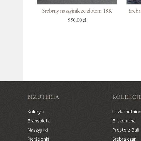
Srebrny naszyjnik ze złotem 18K
Srebr
950,00 zł
BIŻUTERIA
KOLEKCJ
Kolczyki
Uszlachetnio
Bransoletki
Blisko ucha
Naszyjniki
Prosto z Bali
Pierścionki
Srebra czar