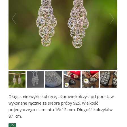
Długie, niezwykle kobiece, ażurowe kolczyki od podstaw
wykonane ręcznie ze srebra próby 925. Wielkość
pojedynczego elementu 16x15 mm. Długość kolczyków
8,1 cm.